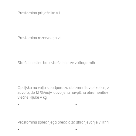
Prostornina prtljažnika v l
-
-
Prostornina rezervoarja v l
-
-
Strešni nosilec brez strešnih letev v kilogramih
-
-
Opcijsko na voljo s podporo za obremenitev prikolice, z
zavoro, do 12 %/najv. dovoljena navpična obremenitev
vlečne kljuke v kg
-
-
Prostornina sprednjega predala za shranjevanje v litrih
-
-