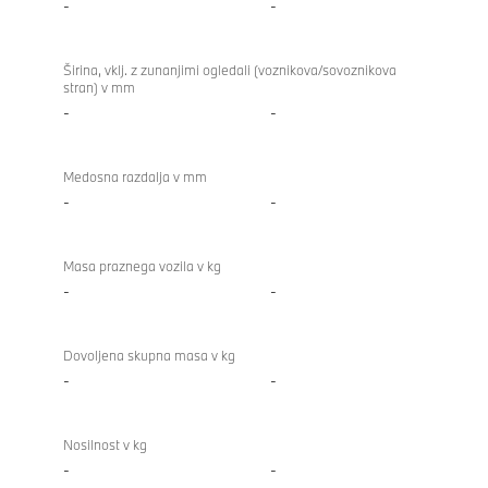
-
-
Širina, vklj. z zunanjimi ogledali (voznikova/sovoznikova
stran) v mm
-
-
Medosna razdalja v mm
-
-
Masa praznega vozila v kg
-
-
Dovoljena skupna masa v kg
-
-
Nosilnost v kg
-
-