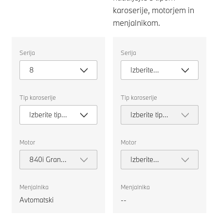
karoserije, motorjem in
menjalnikom.
Izberite
Izberite
Serija
Serija
naslednje
naslednje
lastnosti
lastnosti
8
Izberite
za
za
izbiro
izbiro
serijo
avtomobila
avtomobila
za
za
Tip karoserije
Tip karoserije
primerjavo.
primerjavo.
Izberite tip
Izberite tip
karoserije
karoserije
Motor
Motor
840i Gran
Izberite
Coupé
motor
Menjalnika
Menjalnika
Avtomatski
--