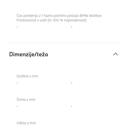
Čas polnjenja z 1-fazno polnilno postajo BMW Wallbox
Professional v urah (0–100 % napolnjenosti)
-
-
Dimenzije/teža
Dimenzije/teža
840i
Gran
Dolžina v mm
Coupé
-
-
Širina v mm
-
-
Višina v mm