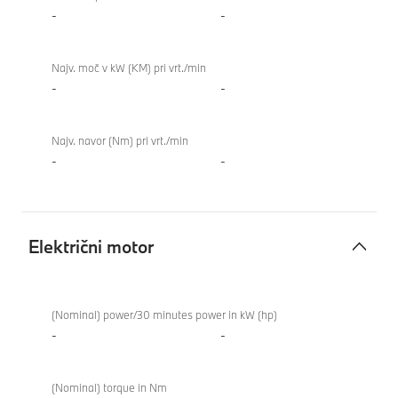
-
-
Najv. moč v kW (KM) pri vrt./min
-
-
Najv. navor (Nm) pri vrt./min
-
-
Električni motor
Električni
840i
motor
Gran
(Nominal) power/30 minutes power in kW (hp)
Coupé
-
-
(Nominal) torque in Nm