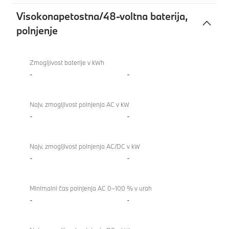
Visokonapetostna/48-voltna baterija,
polnjenje
Visokonapetostna/48-
840i
voltna
Gran
Zmogljivost baterije v kWh
baterija,
Coupé
-
-
polnjenje
Najv. zmogljivost polnjenja AC v kW
-
-
Najv. zmogljivost polnjenja AC/DC v kW
-
-
Minimalni čas polnjenja AC 0–100 % v urah
-
-