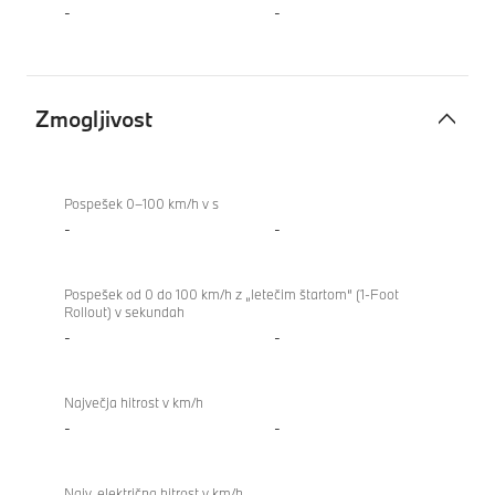
-
-
Zmogljivost
Zmogljivost
840i
Gran
Pospešek 0–100 km/h v s
Coupé
-
-
Pospešek od 0 do 100 km/h z „letečim štartom“ (1-Foot
Rollout) v sekundah
-
-
Največja hitrost v km/h
-
-
Najv. električna hitrost v km/h