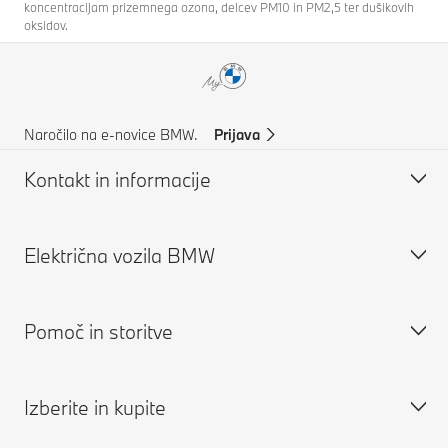
koncentracijam prizemnega ozona, delcev PM10 in PM2,5 ter dušikovih
oksidov.
Naročilo na e-novice BMW.
Prijava
Kontakt in informacije
Električna vozila BMW
Pomoč in kontakti
Podpora za stranke
Pomoč in storitve
Pogosta vprašanja
Električna vozila BMW
Poiščite pooblašečenega trgovca z vozili BMW
Javno polnjenje električnih vozil
Izberite in kupite
Pomoč ob nesreči
Polnjenje doma
Rezervirajte servisni termin
Zahteva za ponudbo
Doseg električnih vozil
Aplikacija My BMW