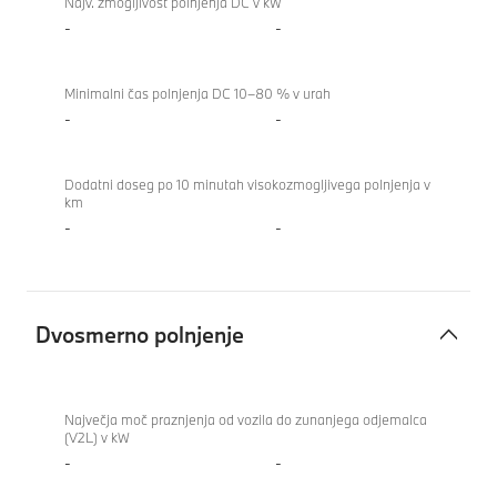
Najv. zmogljivost polnjenja DC v kW
-
-
Minimalni čas polnjenja DC 10–80 % v urah
-
-
Dodatni doseg po 10 minutah visokozmogljivega polnjenja v
km
-
-
Dvosmerno polnjenje
Dvosmerno
840i
polnjenje
Gran
Največja moč praznjenja od vozila do zunanjega odjemalca
(V2L) v kW
Coupé
-
-