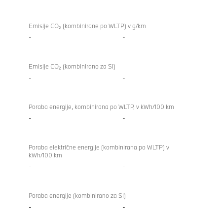
Emisije CO₂ (kombinirane po WLTP) v g/km
-
-
Emisije CO₂ (kombinirano za SI)
-
-
Poraba energije, kombinirana po WLTP, v kWh/100 km
-
-
Poraba električne energije (kombinirana po WLTP) v
kWh/100 km
-
-
Poraba energije (kombinirano za SI)
-
-