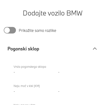
Dodajte vozilo BMW
Prikažite samo razlike
Pogonski sklop
Pogonski
840i
sklop
Gran
Vrsta pogonskega sklopa
Coupé
-
-
Najv. moč v kW (KM)
-
-