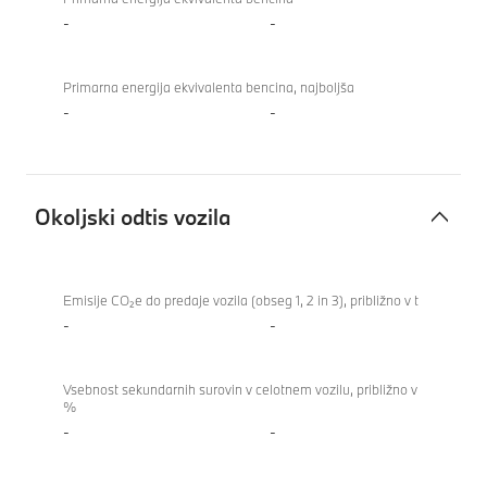
-
-
Primarna energija ekvivalenta bencina, najboljša
-
-
Okoljski odtis vozila
Okoljski
840i
odtis
Gran
Emisije CO₂e do predaje vozila (obseg 1, 2 in 3), približno v t
vozila
Coupé
-
-
Vsebnost sekundarnih surovin v celotnem vozilu, približno v
%
-
-