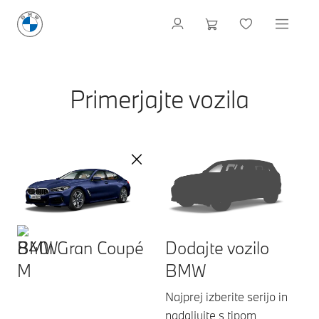
Primerjajte vozila
840i Gran Coupé
Dodajte vozilo
BMW
Najprej izberite serijo in
nadaljujte s tipom