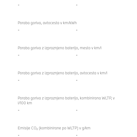
-
-
Poraba goriva, avtocesta v km/kWh
-
-
Poraba goriva z izpraznjeno baterijo, mesto v km/l
-
-
Poraba goriva z izpraznjeno baterijo, avtocesta v km/l
-
-
Poraba goriva z izpraznjeno baterijo, kombinirana WLTP, v
l/100 km
-
-
Emisije CO₂ (kombinirane po WLTP) v g/km
-
-