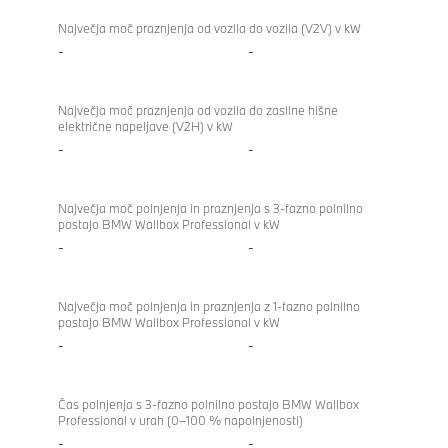
Največja moč praznjenja od vozila do vozila (V2V) v kW
-
-
Največja moč praznjenja od vozila do zasilne hišne
električne napeljave (V2H) v kW
-
-
Največja moč polnjenja in praznjenja s 3-fazno polnilno
postajo BMW Wallbox Professional v kW
-
-
Največja moč polnjenja in praznjenja z 1-fazno polnilno
postajo BMW Wallbox Professional v kW
-
-
Čas polnjenja s 3-fazno polnilno postajo BMW Wallbox
Professional v urah (0–100 % napolnjenosti)
-
-