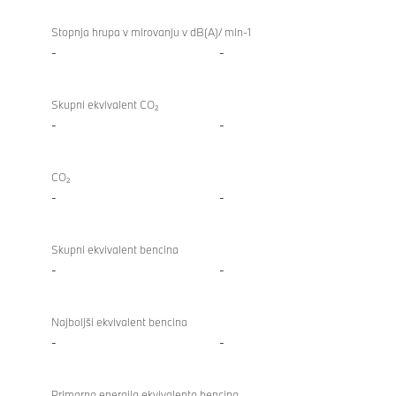
Stopnja hrupa v mirovanju v dB(A)/ min-1
-
-
Skupni ekvivalent CO₂
-
-
CO₂
-
-
Skupni ekvivalent bencina
-
-
Najboljši ekvivalent bencina
-
-
Primarna energija ekvivalenta bencina