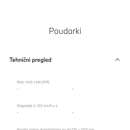
Poudarki
Tehnični pregled
Tehnični
840i
pregled
Gran
Najv. moč v kW (KM)
Coupé
-
-
Pospešek 0–100 km/h v s
-
-
Poraba goriva (kombinirana po WLTP) v l/100 km