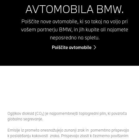
AVTOMOBILA BMW.
Poiščite nove avtomobile, ki so takoj na voljo pri
vašem partnerju BMW, in jih kupite ali najamete
neposredno na spletu.
Poiščite avtomobile
Ogljikov dioksid (CO₂) je najpomembnejši toplogredni plin, ki povzroča
globalno segrevanje.
Emisije iz prometa onesnažujejo zunanji zrak in pomembno prispevajo
k poslabšanju kakovosti zraka. Prispevajo zlasti k čezmerno povišanim