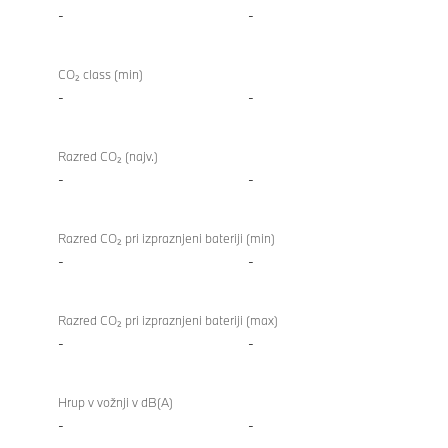
-
-
CO₂ class (min)
-
-
Razred CO₂ (najv.)
-
-
Razred CO₂ pri izpraznjeni bateriji (min)
-
-
Razred CO₂ pri izpraznjeni bateriji (max)
-
-
Hrup v vožnji v dB(A)
-
-