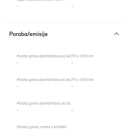
-
-
Poraba/emisije
Poraba/emisije
840i
Gran
Poraba goriva (kombinirana po WLTP) v l/100 km
Coupé
-
-
Poraba goriva (kombinirana po WLTP) v l/100 km
-
-
Poraba goriva (kombinirano za SI)
-
-
Poraba goriva, mesto v km/kWh