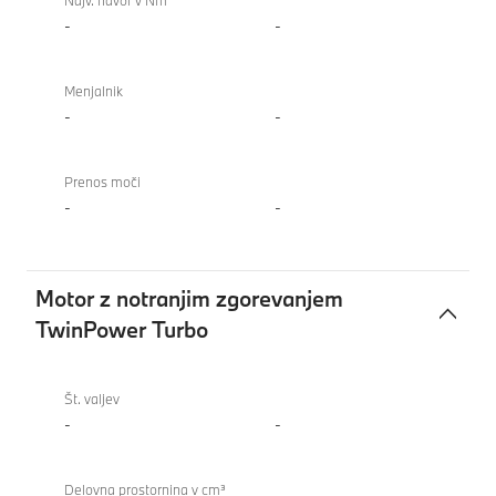
Najv. navor v Nm
-
-
Menjalnik
-
-
Prenos moči
-
-
Motor z notranjim zgorevanjem
TwinPower Turbo
Motor
840i
z
Gran
Št. valjev
notranjim
Coupé
-
-
zgorevanjem
TwinPower
Delovna prostornina v cm³
Turbo