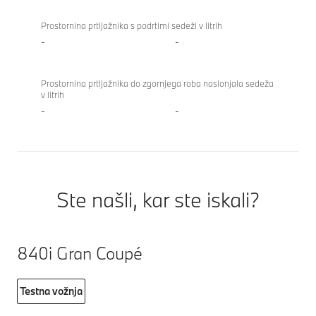
Prostornina prtljažnika s podrtimi sedeži v litrih
-
-
Prostornina prtljažnika do zgornjega roba naslonjala sedeža
v litrih
-
-
Ste našli, kar ste iskali?
840i Gran Coupé
Testna vožnja