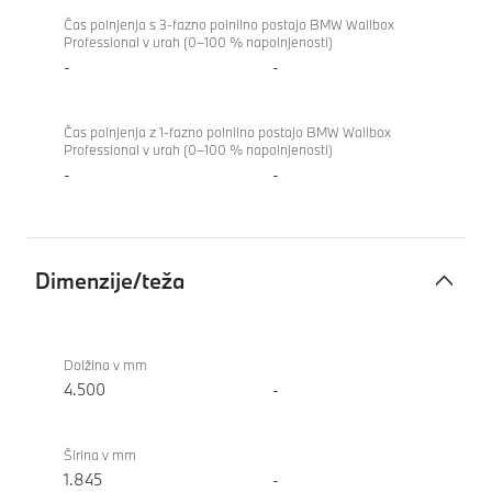
Čas polnjenja s 3-fazno polnilno postajo BMW Wallbox
Professional v urah (0–100 % napolnjenosti)
-
-
Čas polnjenja z 1-fazno polnilno postajo BMW Wallbox
Professional v urah (0–100 % napolnjenosti)
-
-
Dimenzije/teža
Dimenzije/teža
BMW X1
xDrive23i
Dolžina v mm
4.500
-
Širina v mm
1.845
-