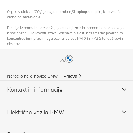
Ogljikov dioksid (CO₂) je najpomembnejši toplogredni plin, ki povzroča
globalno segrevanje.
Emisije iz prometa onesnažujejo zunanji zrak in pomembno prispevajo
k poslabšanju kakovosti zraka. Prispevajo zlasti k čezmerno povišanim
koncentracijam prizemnega ozona, delcev PM10 in PM2,5 ter dušikovih
oksidov.
Naročilo na e-novice BMW.
Prijava
Kontakt in informacije
Električna vozila BMW
Pomoč in kontakti
Podpora za stranke