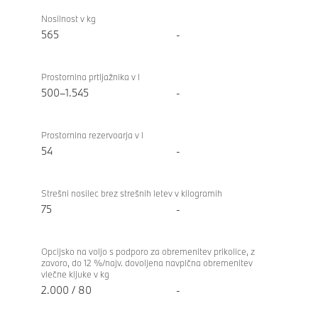
Nosilnost v kg
565
-
Prostornina prtljažnika v l
500–1.545
-
Prostornina rezervoarja v l
54
-
Strešni nosilec brez strešnih letev v kilogramih
75
-
Opcijsko na voljo s podporo za obremenitev prikolice, z
zavoro, do 12 %/najv. dovoljena navpična obremenitev
vlečne kljuke v kg
2.000 / 80
-