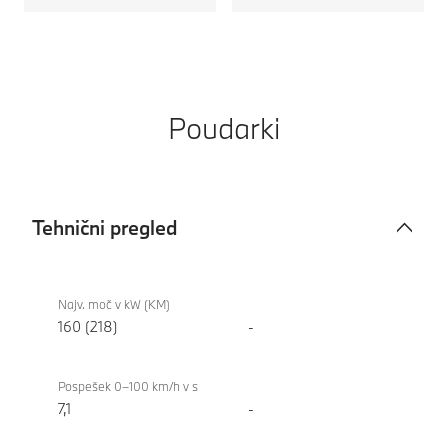
Poudarki
Tehnični pregled
Tehnični
BMW X1
pregled
xDrive23i
Najv. moč v kW (KM)
160 (218)
-
Pospešek 0–100 km/h v s
7,1
-