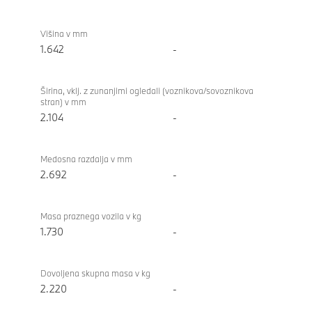
Višina v mm
1.642
-
Širina, vklj. z zunanjimi ogledali (voznikova/sovoznikova
stran) v mm
2.104
-
Medosna razdalja v mm
2.692
-
Masa praznega vozila v kg
1.730
-
Dovoljena skupna masa v kg
2.220
-