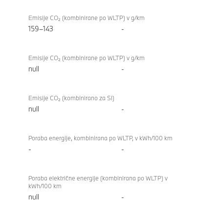
Emisije CO₂ (kombinirane po WLTP) v g/km
159–143
-
Emisije CO₂ (kombinirane po WLTP) v g/km
null
-
Emisije CO₂ (kombinirano za SI)
null
-
Poraba energije, kombinirana po WLTP, v kWh/100 km
-
-
Poraba električne energije (kombinirana po WLTP) v
kWh/100 km
null
-