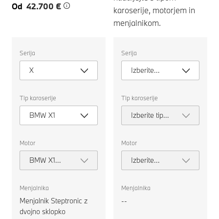
Od
42.700 €
karoserije, motorjem in
menjalnikom.
Izberite
Izberite
Serija
Serija
naslednje
naslednje
lastnosti
lastnosti
X
Izberite
za
za
izbiro
izbiro
serijo
avtomobila
avtomobila
za
za
Tip karoserije
Tip karoserije
primerjavo.
primerjavo.
BMW X1
Izberite tip
karoserije
Motor
Motor
BMW X1
Izberite
xDrive23i
motor
Menjalnika
Menjalnika
Menjalnik Steptronic z
--
dvojno sklopko