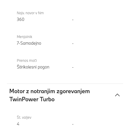
Najv. navor v Nm
360
-
Menjalnik
7-Samodejno
-
Prenos moči
Štirikolesni pogon
-
Motor z notranjim zgorevanjem
TwinPower Turbo
Motor
BMW X1
z
xDrive23i
Št. valjev
notranjim
4
-
zgorevanjem