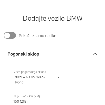
Dodajte vozilo BMW
Prikažite samo razlike
Pogonski sklop
Pogonski
BMW X1
sklop
xDrive23i
Vrsta pogonskega sklopa
Petrol – 48 Volt Mild-
-
Hybrid
Najv. moč v kW (KM)
160 (218)
-