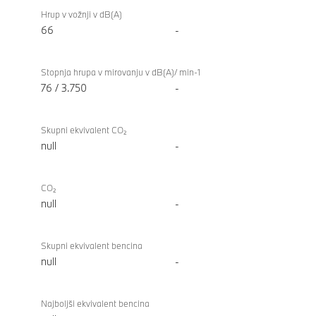
Hrup v vožnji v dB(A)
66
-
Stopnja hrupa v mirovanju v dB(A)/ min-1
76 / 3.750
-
Skupni ekvivalent CO₂
null
-
CO₂
null
-
Skupni ekvivalent bencina
null
-
Najboljši ekvivalent bencina