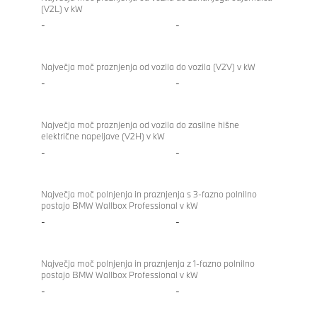
(V2L) v kW
-
-
Največja moč praznjenja od vozila do vozila (V2V) v kW
-
-
Največja moč praznjenja od vozila do zasilne hišne
električne napeljave (V2H) v kW
-
-
Največja moč polnjenja in praznjenja s 3-fazno polnilno
postajo BMW Wallbox Professional v kW
-
-
Največja moč polnjenja in praznjenja z 1-fazno polnilno
postajo BMW Wallbox Professional v kW
-
-