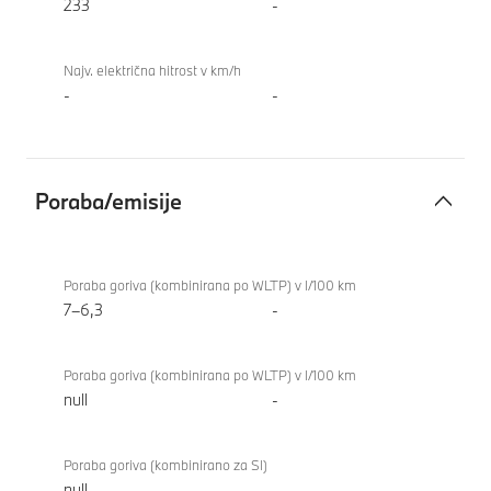
233
-
Najv. električna hitrost v km/h
-
-
Poraba/emisije
Poraba/emisije
BMW X1
xDrive23i
Poraba goriva (kombinirana po WLTP) v l/100 km
7–6,3
-
Poraba goriva (kombinirana po WLTP) v l/100 km
null
-
Poraba goriva (kombinirano za SI)
null
-