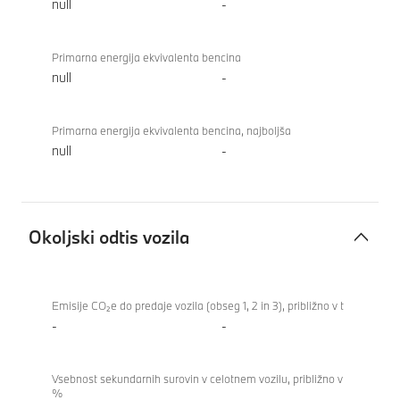
null
-
Primarna energija ekvivalenta bencina
null
-
Primarna energija ekvivalenta bencina, najboljša
null
-
Okoljski odtis vozila
Okoljski
BMW X1
odtis
xDrive23i
Emisije CO₂e do predaje vozila (obseg 1, 2 in 3), približno v t
vozila
-
-
Vsebnost sekundarnih surovin v celotnem vozilu, približno v
%