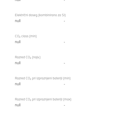
Električni doseg (kombinirano za SI)
null
-
CO₂ class (min)
null
-
Razred CO₂ (najv.)
null
-
Razred CO₂ pri izpraznjeni bateriji (min)
null
-
Razred CO₂ pri izpraznjeni bateriji (max)
null
-