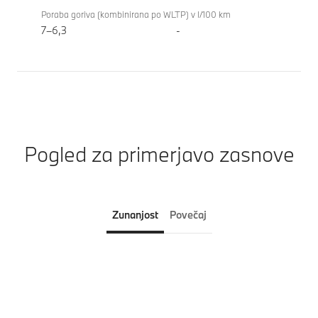
Poraba goriva (kombinirana po WLTP) v l/100 km
7–6,3
-
Pogled za primerjavo zasnove
Zunanjost
Povečaj