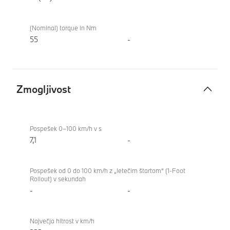
(Nominal) torque in Nm
55
-
Zmogljivost
Zmogljivost
BMW X1
xDrive23i
Pospešek 0–100 km/h v s
7,1
-
Pospešek od 0 do 100 km/h z „letečim štartom“ (1-Foot
Rollout) v sekundah
-
-
Največja hitrost v km/h