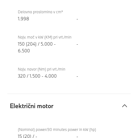
TwinPower
Delovna prostornina v cm³
Turbo
1.998
-
Najv. moč v kW (KM) pri vrt./min
150 (204) / 5.000 -
-
6.500
Najv. navor (Nm) pri vrt./min
320 / 1.500 - 4.000
-
Električni motor
Električni
BMW X1
motor
xDrive23i
(Nominal) power/30 minutes power in kW (hp)
15 (20) / -
-