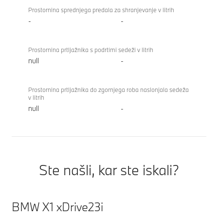
Prostornina sprednjega predala za shranjevanje v litrih
-
-
Prostornina prtljažnika s podrtimi sedeži v litrih
null
-
Prostornina prtljažnika do zgornjega roba naslonjala sedeža
v litrih
null
-
Ste našli, kar ste iskali?
BMW X1 xDrive23i