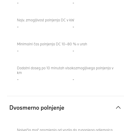
-
-
Najv. zmogljivost polnjenja DC v kW
-
-
Minimalni čas polnjenja DC 10–80 % v urah
-
-
Dodatni doseg po 10 minutah visokozmogljivega polnjenja v
km
-
-
Dvosmerno polnjenje
Dvosmerno
BMW X1
polnjenje
xDrive23i
Največja moč praznjenja od vozila do zunanjega odjemalca