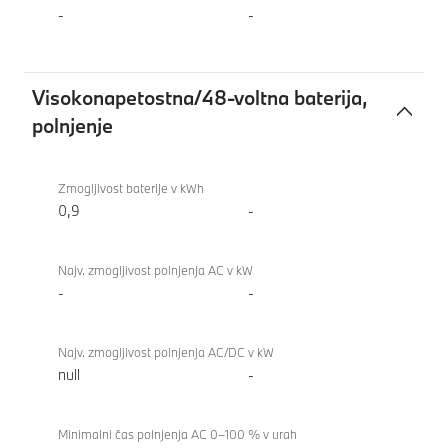
-
-
Visokonapetostna/48-voltna baterija,
polnjenje
Visokonapetostna/48-
BMW X1
voltna
xDrive23i
Zmogljivost baterije v kWh
baterija,
0,9
-
polnjenje
Najv. zmogljivost polnjenja AC v kW
-
-
Najv. zmogljivost polnjenja AC/DC v kW
null
-
Minimalni čas polnjenja AC 0–100 % v urah