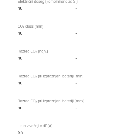
Električni doseg (kombinirano za SI)
null
-
CO₂ class (min)
null
-
Razred CO₂ (najv.)
null
-
Razred CO₂ pri izpraznjeni bateriji (min)
null
-
Razred CO₂ pri izpraznjeni bateriji (max)
null
-
Hrup v vožnji v dB(A)
66
-