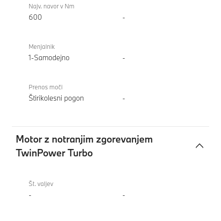
Najv. navor v Nm
600
-
Menjalnik
1-Samodejno
-
Prenos moči
Štirikolesni pogon
-
Motor z notranjim zgorevanjem
TwinPower Turbo
Motor
BMW i4
z
xDrive40
Št. valjev
notranjim
Gran
-
-
zgorevanjem
Coupe
TwinPower