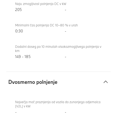
Najv. zmogljivost polnjenja DC v kW
205
-
Minimalni čas polnjenja DC 10–80 % v urah
0:30
-
Dodatni doseg po 10 minutah visokozmogljivega polnjenja v
km
149 - 185
-
Dvosmerno polnjenje
Dvosmerno
BMW i4
polnjenje
xDrive40
Največja moč praznjenja od vozila do zunanjega odjemalca
(V2L) v kW
Gran
-
-
Coupe