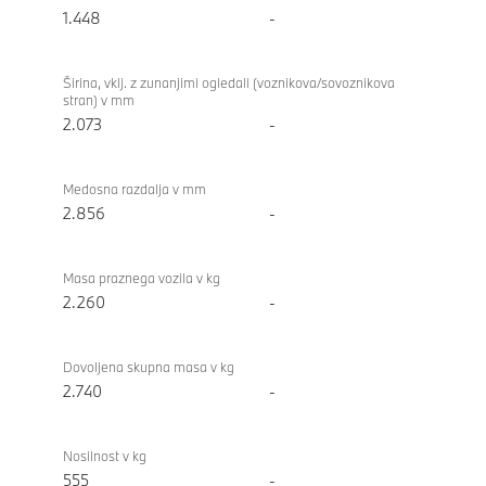
1.448
-
Širina, vklj. z zunanjimi ogledali (voznikova/sovoznikova
stran) v mm
2.073
-
Medosna razdalja v mm
2.856
-
Masa praznega vozila v kg
2.260
-
Dovoljena skupna masa v kg
2.740
-
Nosilnost v kg
555
-