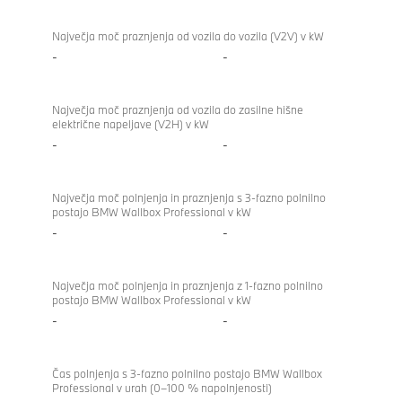
Največja moč praznjenja od vozila do vozila (V2V) v kW
-
-
Največja moč praznjenja od vozila do zasilne hišne
električne napeljave (V2H) v kW
-
-
Največja moč polnjenja in praznjenja s 3-fazno polnilno
postajo BMW Wallbox Professional v kW
-
-
Največja moč polnjenja in praznjenja z 1-fazno polnilno
postajo BMW Wallbox Professional v kW
-
-
Čas polnjenja s 3-fazno polnilno postajo BMW Wallbox
Professional v urah (0–100 % napolnjenosti)