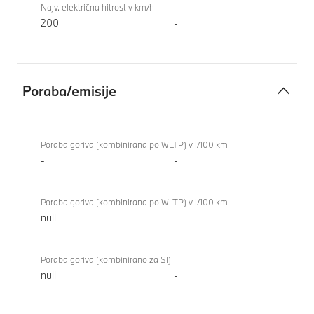
Najv. električna hitrost v km/h
200
-
Poraba/emisije
Poraba/emisije
BMW i4
xDrive40
Poraba goriva (kombinirana po WLTP) v l/100 km
Gran
-
-
Coupe
Poraba goriva (kombinirana po WLTP) v l/100 km
null
-
Poraba goriva (kombinirano za SI)
null
-