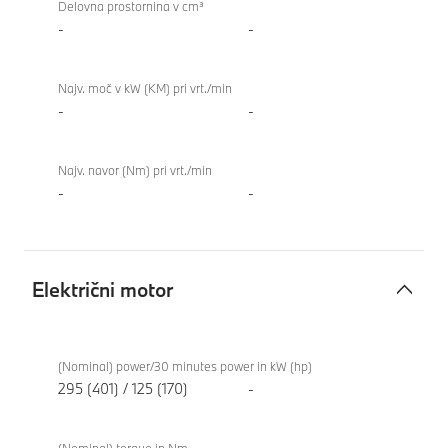
Delovna prostornina v cm³
Turbo
-
-
Najv. moč v kW (KM) pri vrt./min
-
-
Najv. navor (Nm) pri vrt./min
-
-
Električni motor
Električni
BMW i4
motor
xDrive40
(Nominal) power/30 minutes power in kW (hp)
Gran
295 (401) / 125 (170)
-
Coupe