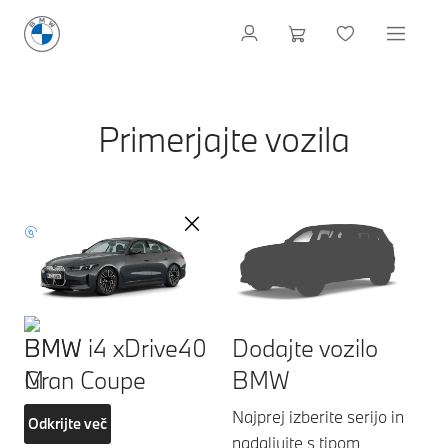
Primerjajte vozila
BMW i4 xDrive40
Dodajte vozilo
Gran Coupe
BMW
Najprej izberite serijo in
Odkrijte več
nadaljujte s tipom