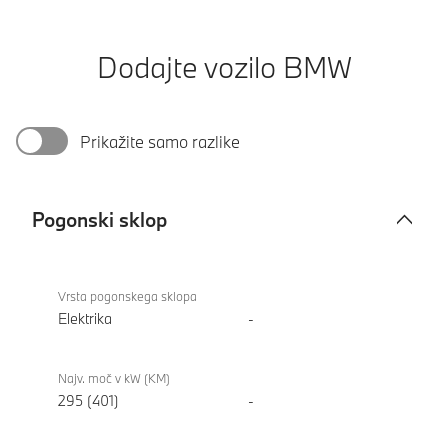
Dodajte vozilo BMW
Prikažite samo razlike
Pogonski sklop
Pogonski
BMW i4
sklop
xDrive40
Vrsta pogonskega sklopa
Gran
Elektrika
-
Coupe
Najv. moč v kW (KM)
295 (401)
-