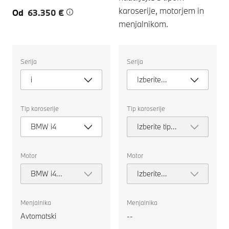
karoserije, motorjem in
Od
63.350 €
menjalnikom.
Izberite
Izberite
Serija
Serija
naslednje
naslednje
lastnosti
lastnosti
i
Izberite
za
za
izbiro
izbiro
serijo
avtomobila
avtomobila
za
za
Tip karoserije
Tip karoserije
primerjavo.
primerjavo.
BMW i4
Izberite tip
karoserije
Motor
Motor
BMW i4
Izberite
xDrive40
motor
Gran Coupe
Menjalnika
Menjalnika
Avtomatski
--