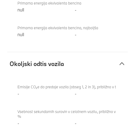
Primarna energija ekvivalenta bencina
null
-
Primarna energija ekvivalenta bencina, najboljša
null
-
Okoljski odtis vozila
Okoljski
BMW i4
odtis
xDrive40
Emisije CO₂e do predaje vozila (obseg 1, 2 in 3), približno v t
vozila
Gran
-
-
Coupe
Vsebnost sekundarnih surovin v celotnem vozilu, približno v
%
-
-