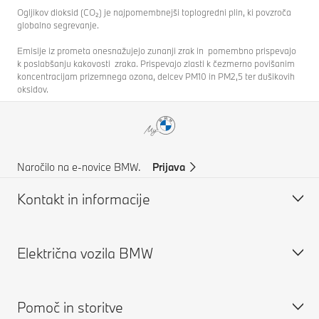
Ogljikov dioksid (CO₂) je najpomembnejši toplogredni plin, ki povzroča
globalno segrevanje.
Emisije iz prometa onesnažujejo zunanji zrak in pomembno prispevajo
k poslabšanju kakovosti zraka. Prispevajo zlasti k čezmerno povišanim
koncentracijam prizemnega ozona, delcev PM10 in PM2,5 ter dušikovih
oksidov.
Naročilo na e-novice BMW.
Prijava
Kontakt in informacije
Električna vozila BMW
Pomoč in kontakti
Podpora za stranke
Pomoč in storitve
Pogosta vprašanja
Električna vozila BMW