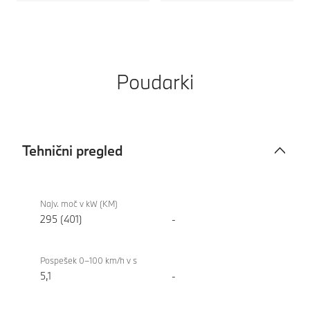
Poudarki
Tehnični pregled
Tehnični
BMW i4
pregled
xDrive40
Najv. moč v kW (KM)
Gran
295 (401)
-
Coupe
Pospešek 0–100 km/h v s
5,1
-