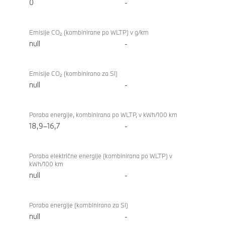
0
-
Emisije CO₂ (kombinirane po WLTP) v g/km
null
-
Emisije CO₂ (kombinirano za SI)
null
-
Poraba energije, kombinirana po WLTP, v kWh/100 km
18,9–16,7
-
Poraba električne energije (kombinirana po WLTP) v
kWh/100 km
null
-
Poraba energije (kombinirano za SI)
null
-