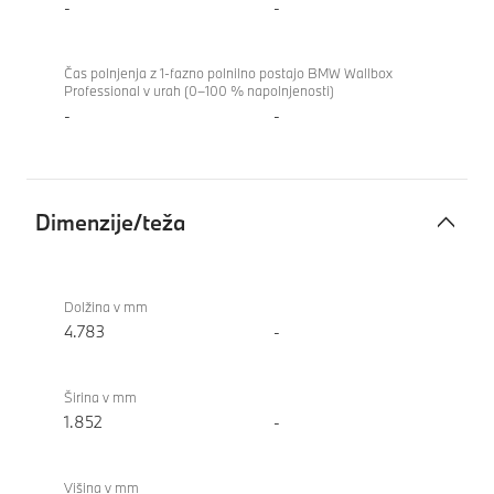
-
-
Čas polnjenja z 1-fazno polnilno postajo BMW Wallbox
Professional v urah (0–100 % napolnjenosti)
-
-
Dimenzije/teža
Dimenzije/teža
BMW i4
xDrive40
Dolžina v mm
Gran
4.783
-
Coupe
Širina v mm
1.852
-
Višina v mm