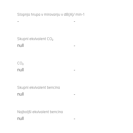
Stopnja hrupa v mirovanju v dB(A)/ min-1
-
-
Skupni ekvivalent CO₂
null
-
CO₂
null
-
Skupni ekvivalent bencina
null
-
Najboljši ekvivalent bencina
null
-