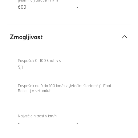
(Nominal) torque in Nm
600
-
Zmogljivost
Zmogljivost
BMW i4
xDrive40
Pospešek 0–100 km/h v s
Gran
5,1
-
Coupe
Pospešek od 0 do 100 km/h z „letečim štartom“ (1-Foot
Rollout) v sekundah
-
-
Največja hitrost v km/h
-
-