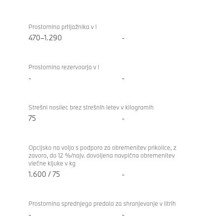
Prostornina prtljažnika v l
470–1.290
-
Prostornina rezervoarja v l
-
-
Strešni nosilec brez strešnih letev v kilogramih
75
-
Opcijsko na voljo s podporo za obremenitev prikolice, z
zavoro, do 12 %/najv. dovoljena navpična obremenitev
vlečne kljuke v kg
1.600 / 75
-
Prostornina sprednjega predala za shranjevanje v litrih
-
-