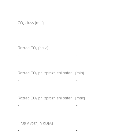
-
-
CO₂ class (min)
-
-
Razred CO₂ (najv.)
-
-
Razred CO₂ pri izpraznjeni bateriji (min)
-
-
Razred CO₂ pri izpraznjeni bateriji (max)
-
-
Hrup v vožnji v dB(A)
-
-