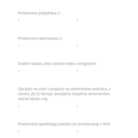
Prostornina prtljažnika v l
-
-
Prostornina rezervoarja v l
-
-
Strešni nosilec brez strešnih letev v kilogramih
-
-
Opcijsko na voljo s podporo za obremenitev prikolice, z
zavoro, do 12 %/najv. dovoljena navpična obremenitev
vlečne kljuke v kg
-
-
Prostornina sprednjega predala za shranjevanje v litrih
-
-