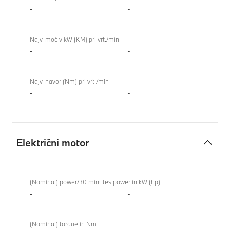
-
-
Najv. moč v kW (KM) pri vrt./min
-
-
Najv. navor (Nm) pri vrt./min
-
-
Električni motor
Električni
motor
(Nominal) power/30 minutes power in kW (hp)
-
-
(Nominal) torque in Nm