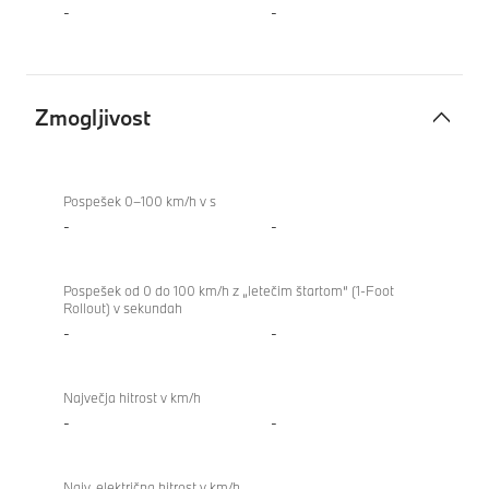
-
-
Zmogljivost
Zmogljivost
Pospešek 0–100 km/h v s
-
-
Pospešek od 0 do 100 km/h z „letečim štartom“ (1-Foot
Rollout) v sekundah
-
-
Največja hitrost v km/h
-
-
Najv. električna hitrost v km/h