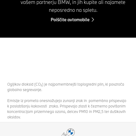
vašem partnerju BMW, in jih kupite ali najamete
neposredno na spletu.
Poiščite avtomobile
Ogljikov dioksid (CO₂) je najpomembnejši toplogredni plin, ki povzroča
globalno segrevanje.
Emisije iz prometa onesnažujejo zunanji zrak in pomembno prispevajo
k poslabšanju kakovosti zraka. Prispevajo zlasti k čezmerno povišanim
koncentracijam prizemnega ozona, delcev PM10 in PM2,5 ter dušikovih
oksidov.