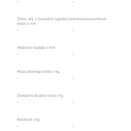
-
-
Širina, vklj. z zunanjimi ogledali (voznikova/sovoznikova
stran) v mm
-
-
Medosna razdalja v mm
-
-
Masa praznega vozila v kg
-
-
Dovoljena skupna masa v kg
-
-
Nosilnost v kg
-
-