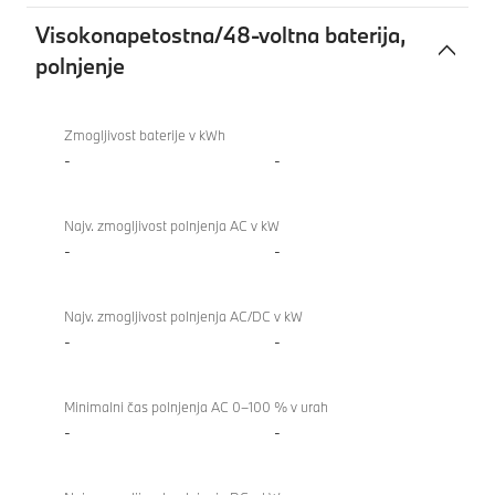
Visokonapetostna/48-voltna baterija,
polnjenje
Visokonapetostna/48-
voltna
Zmogljivost baterije v kWh
baterija,
-
-
polnjenje
Najv. zmogljivost polnjenja AC v kW
-
-
Najv. zmogljivost polnjenja AC/DC v kW
-
-
Minimalni čas polnjenja AC 0–100 % v urah
-
-