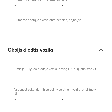
-
-
Primarna energija ekvivalenta bencina, najboljša
-
-
Okoljski odtis vozila
Okoljski
odtis
Emisije CO₂e do predaje vozila (obseg 1, 2 in 3), približno v t
vozila
-
-
Vsebnost sekundarnih surovin v celotnem vozilu, približno v
%
-
-