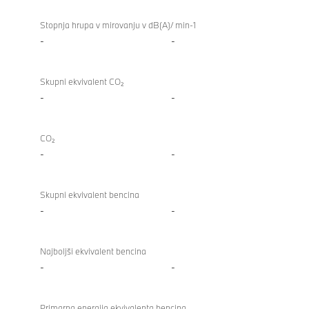
Stopnja hrupa v mirovanju v dB(A)/ min-1
-
-
Skupni ekvivalent CO₂
-
-
CO₂
-
-
Skupni ekvivalent bencina
-
-
Najboljši ekvivalent bencina
-
-
Primarna energija ekvivalenta bencina