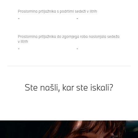
Prostornina prtljažnika s podrtimi sedeži v litrih
-
-
Prostornina prtljažnika do zgornjega roba naslonjala sedeža
v litrih
-
-
Ste našli, kar ste iskali?