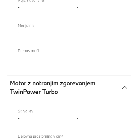
Najv. navor v Nm
-
-
Menjalnik
-
-
Prenos moči
-
-
Motor z notranjim zgorevanjem
TwinPower Turbo
Motor
z
Št. valjev
notranjim
-
-
zgorevanjem
TwinPower
Delovna prostornina v cm³
Turbo