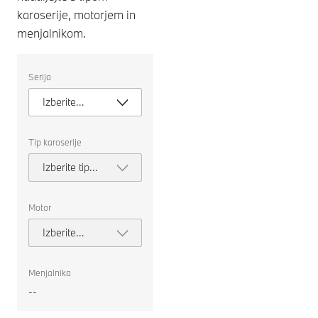
karoserije, motorjem in
menjalnikom.
Izberite
Serija
naslednje
lastnosti
Izberite
za
izbiro
serijo
avtomobila
za
Tip karoserije
primerjavo.
Izberite tip
karoserije
Motor
Izberite
motor
Menjalnika
--