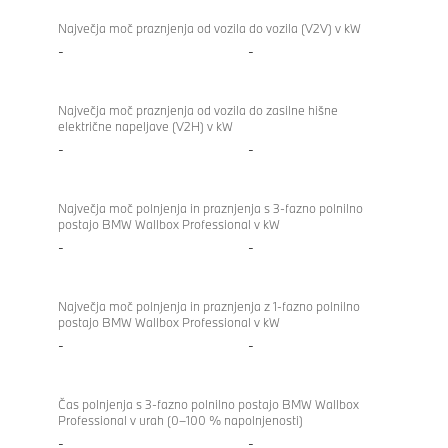
Največja moč praznjenja od vozila do vozila (V2V) v kW
-
-
Največja moč praznjenja od vozila do zasilne hišne
električne napeljave (V2H) v kW
-
-
Največja moč polnjenja in praznjenja s 3-fazno polnilno
postajo BMW Wallbox Professional v kW
-
-
Največja moč polnjenja in praznjenja z 1-fazno polnilno
postajo BMW Wallbox Professional v kW
-
-
Čas polnjenja s 3-fazno polnilno postajo BMW Wallbox
Professional v urah (0–100 % napolnjenosti)
-
-