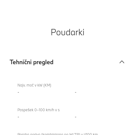
Poudarki
Tehnični pregled
Tehnični
pregled
Najv. moč v kW (KM)
-
-
Pospešek 0–100 km/h v s
-
-
Poraba goriva (kombinirana po WLTP) v l/100 km