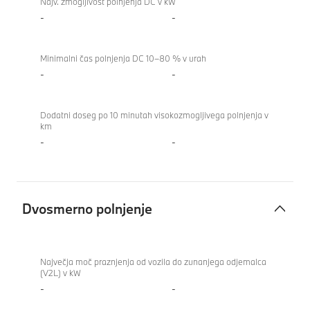
Najv. zmogljivost polnjenja DC v kW
-
-
Minimalni čas polnjenja DC 10–80 % v urah
-
-
Dodatni doseg po 10 minutah visokozmogljivega polnjenja v
km
-
-
Dvosmerno polnjenje
Dvosmerno
polnjenje
Največja moč praznjenja od vozila do zunanjega odjemalca
(V2L) v kW
-
-