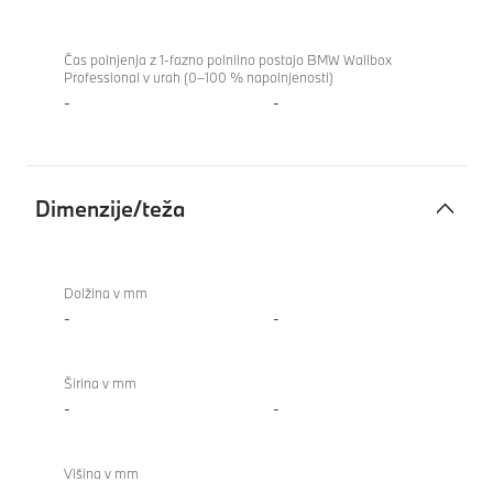
Čas polnjenja z 1-fazno polnilno postajo BMW Wallbox
Professional v urah (0–100 % napolnjenosti)
-
-
Dimenzije/teža
Dimenzije/teža
Dolžina v mm
-
-
Širina v mm
-
-
Višina v mm