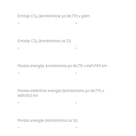
Emisije CO₂ (kombinirane po WLTP) v g/km
-
-
Emisije CO₂ (kombinirano za SI)
-
-
Poraba energije, kombinirana po WLTP, v kWh/100 km
-
-
Poraba električne energije (kombinirana po WLTP) v
kWh/100 km
-
-
Poraba energije (kombinirano za SI)
-
-