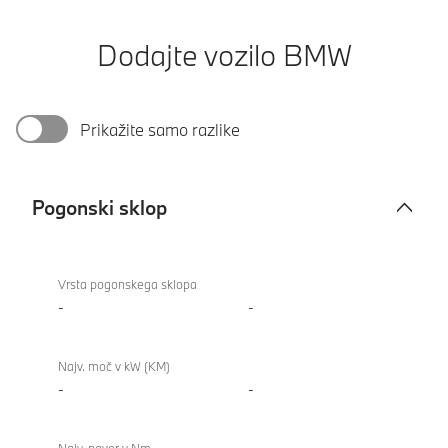
Dodajte vozilo BMW
Prikažite samo razlike
Pogonski sklop
Pogonski
sklop
Vrsta pogonskega sklopa
-
-
Najv. moč v kW (KM)
-
-