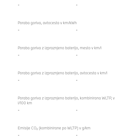
-
-
Poraba goriva, avtocesta v km/kWh
-
-
Poraba goriva z izpraznjeno baterijo, mesto v km/l
-
-
Poraba goriva z izpraznjeno baterijo, avtocesta v km/l
-
-
Poraba goriva z izpraznjeno baterijo, kombinirana WLTP, v
l/100 km
-
-
Emisije CO₂ (kombinirane po WLTP) v g/km
-
-