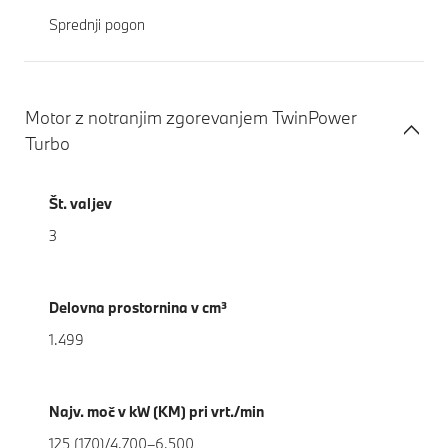
Sprednji pogon
Motor z notranjim zgorevanjem TwinPower
Turbo
Št. valjev
3
Delovna prostornina v cm³
1.499
Najv. moč v kW (KM) pri vrt./min
125 (170)/4.700–6.500