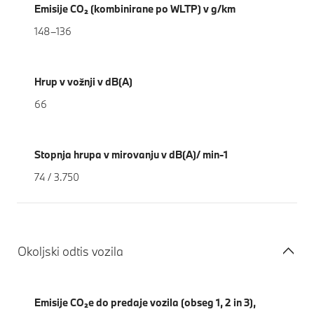
Emisije CO₂ (kombinirane po WLTP) v g/km
148–136
Hrup v vožnji v dB(A)
66
Stopnja hrupa v mirovanju v dB(A)/ min-1
74 / 3.750
Okoljski odtis vozila
Emisije CO₂e do predaje vozila (obseg 1, 2 in 3),