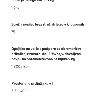
1.645
Strešni nosilec brez strešnih letev v kilogramih
75
Opcijsko na voljo s podporo za obremenitev
prikolice, z zavoro, do 12 %/najv. dovoljena
navpična obremenitev vlečne kljuke v kg
1.800 / 80
Prostornina prtljažnika v l
515–1.400