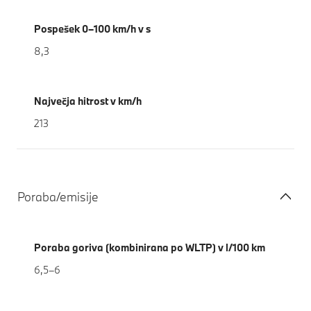
Pospešek 0–100 km/h v s
8,3
Največja hitrost v km/h
213
Poraba/emisije
Poraba goriva (kombinirana po WLTP) v l/100 km
6,5–6