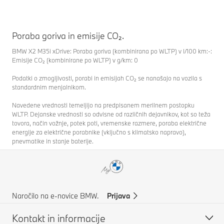
Poraba goriva in emisije CO₂.
BMW X2 M35i xDrive: Poraba goriva (kombinirana po WLTP) v l/100 km:-:
Emisije CO₂ (kombinirane po WLTP) v g/km: 0
Podatki o zmogljivosti, porabi in emisijah CO₂ se nanašajo na vozila s
standardnim menjalnikom.
Navedene vrednosti temeljijo na predpisanem merilnem postopku
WLTP. Dejanske vrednosti so odvisne od različnih dejavnikov, kot so teža
tovora, način vožnje, potek poti, vremenske razmere, poraba električne
energije za električne porabnike (vključno s klimatsko napravo),
pnevmatike in stanje baterije.
Naročilo na e-novice BMW.
Prijava
Kontakt in informacije