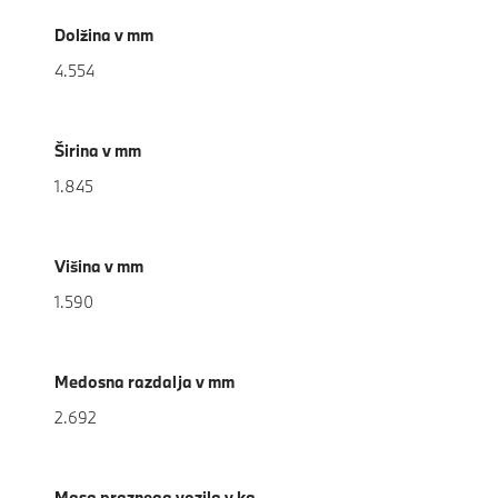
Dolžina v mm
4.554
Širina v mm
1.845
Višina v mm
1.590
Medosna razdalja v mm
2.692
Masa praznega vozila v kg