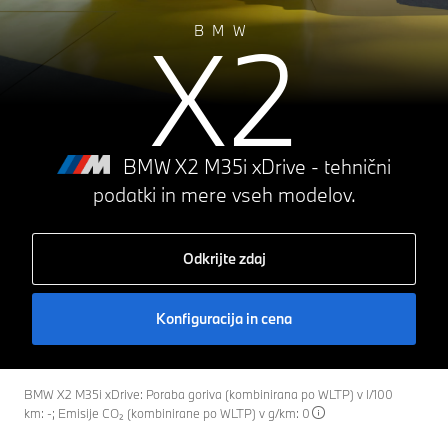
X2
BMW
BMW X2 M35i xDrive - tehnični
podatki in mere vseh modelov.
Odkrijte zdaj
Konfiguracija in cena
BMW X2 M35i xDrive: Poraba goriva (kombinirana po WLTP) v l/100
km: -; Emisije CO₂ (kombinirane po WLTP) v g/km: 0