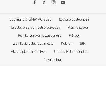
BMW Financial Services
BMW serije 4
Kariera pri BMW
Financiranje in lizing
BMW serije 3
BMW Group
Copyright © BMW AG 2026
Izjava o dostopnosti
Seznam želja
BMW serije 2
Uredba o spl varnosti proizvodov
Pravna izjava
Trgovina
BMW serije 1
Politika varovanja zasebnosti
Piškotki
Aktualne ponudbe BMW
BMW serije M
Zemljevid spletnega mesta
Kolofon
Stik
Akt o digitalnih storitvah
Uredba EU o baterijah
Primerjaj vozila
Limuzine BMW
Kazalo strani
Trgovina BMW Lifestyle
Konceptna vozila BMW
Odkup vašega vozila BMW
Ekskluzivna vozila BMW
Rezervirajte testno vožnjo
Vozila BMW za zaščito oseb