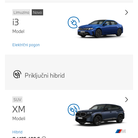
Limuzina
Novo
i3
Model
Električni pogon
Priključni hibrid
SUV
XM
Modeli
Hibrid