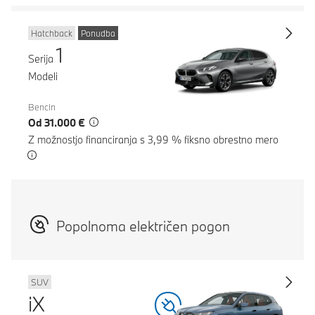
Hatchback
Ponudba
1
Serija
Modeli
Bencin
Od 31.000 €
Z možnostjo financiranja s 3,99 % fiksno obrestno mero
Popolnoma električen pogon
SUV
iX