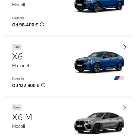
Modeli
Bencin
Od 98.400 €
SAV
X6
M model
Bencin
Od 122.300 €
SAV
X6 M
Modeli