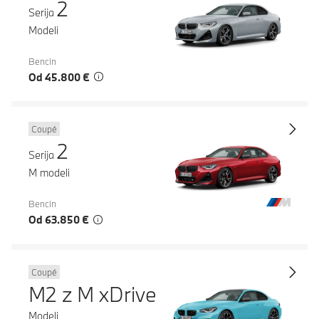
2
Serija
Modeli
Bencin
Od 45.800 €
Coupé
2
Serija
M modeli
Bencin
Od 63.850 €
Coupé
M2 z M xDrive
Modeli