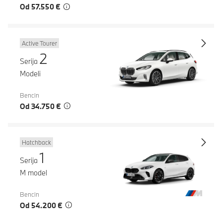
Od 57.550 €
Active Tourer
2
Serija
Modeli
Bencin
Od 34.750 €
Hatchback
1
Serija
M model
Bencin
Od 54.200 €