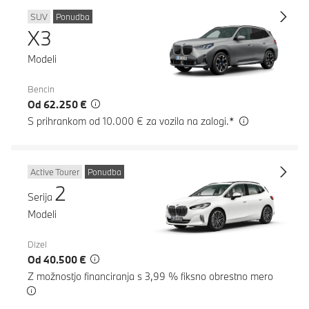
SUV
Ponudba
X3
Modeli
Bencin
Od 62.250 €
S prihrankom od 10.000 € za vozila na zalogi.*
Active Tourer
Ponudba
2
Serija
Modeli
Dizel
Od 40.500 €
Z možnostjo financiranja s 3,99 % fiksno obrestno mero