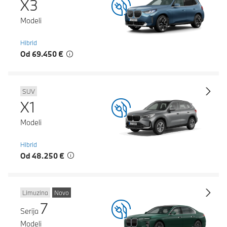
X3
Modeli
Hibrid
Od 69.450 €
SUV
X1
Modeli
Hibrid
Od 48.250 €
Limuzina
Novo
7
Serija
Modeli