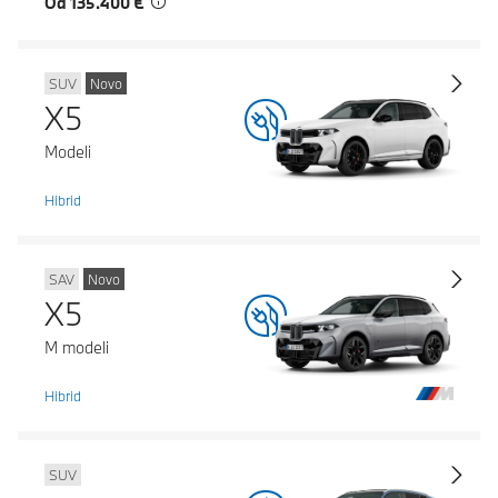
Od 135.400 €
SUV
Novo
X5
Modeli
Hibrid
SAV
Novo
X5
M modeli
Hibrid
SUV