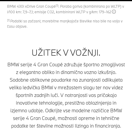
[1]
BMW 430i xDrive Gran Coupé
: Poraba goriva (kombinirana po WLTP) v
l/100 km: 7,9–7,1; emisije CO2, kombinirani WLTP v g/km: 179–162
[1]
Podatki so začasni; morebitne manjkajoče številke niso bile na voljo v
času objave.
UŽITEK V VOŽNJI.
BMW serije 4 Gran Coupé združuje športno zmogljivost
z elegantno obliko in dinamično vozno izkušnjo.
Sodobne oblikovne poudarke na zunanjosti odlikujeta
velika ledvička BMW v mrežastem slogu ter nov videz
športnih zadnjih luči. V notranjosti vas pričakajo
inovativne tehnologije, prestižna oblazinjenja in
izjemno udobje. Odkrijte vse modelne različice BMW
serije 4 Gran Coupé, možnosti opreme in tehnične
podatke ter številne možnosti lizinga in financiranja.