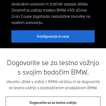
dvokrakim volanom in zračniki sataste oblike.
Dinamična vožnja modela BMW 430i xDrive
Gran Coupe zagotavlja nepozabne trenutke na
vsakem potovanju.
Konfiguracija in cena
Dogovorite se za testno vožnjo
s svojim bodočim BMW.
Izkusite užitek v vožnji z BMW od blizu in se dogovorite
za testno vožnjo s pooblaščenim prodajalcem BMW.
Dogovorite se za testno vožnjo