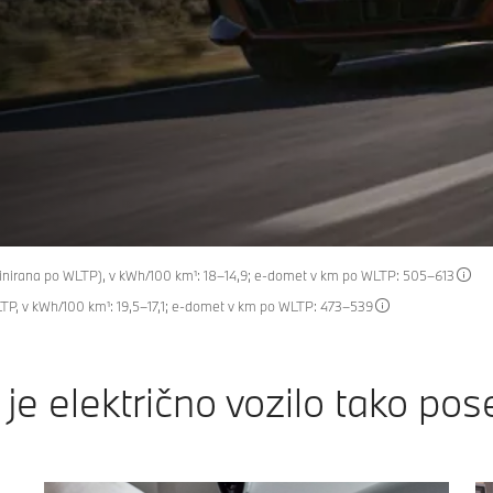
inirana po WLTP), v kWh/100 km¹: 18–14,9; e-domet v km po WLTP: 505–613
TP, v kWh/100 km¹: 19,5–17,1; e-domet v km po WLTP: 473–539
 je električno vozilo tako po