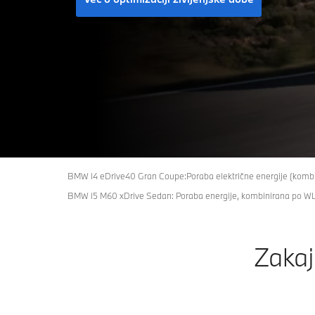
BMW i4 eDrive40 Gran Coupe:Poraba električne energije (komb
BMW i5 M60 xDrive Sedan: Poraba energije, kombinirana po WL
Zakaj