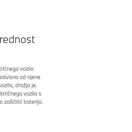
čnega
rani.
g, pa
vrednost
hta
no
stota
tričnega vozila
bi
 odvisna od njene
ozila, dražja je.
BMW k
ktričnega vozila s
zaščititi baterijo.