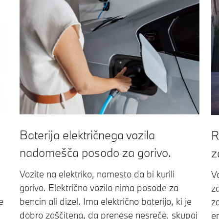
Baterija električnega vozila
R
nadomešča posodo za gorivo.
z
Vozite na elektriko, namesto da bi kurili
V
gorivo. Električno vozilo nima posode za
za
e
bencin ali dizel. Ima električno baterijo, ki je
z
dobro zaščitena, da prenese nesreče, skupaj
e