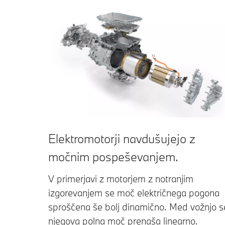
Elektromotorji navdušujejo z
močnim pospeševanjem.
V primerjavi z motorjem z notranjim
izgorevanjem se moč električnega pogona
sproščena še bolj dinamično. Med vožnjo s
njegova polna moč prenaša linearno.