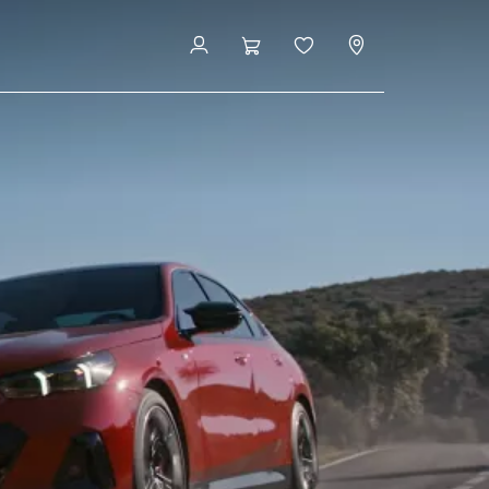
vožnje
Pogosta vprašanja
Pojdite na modele