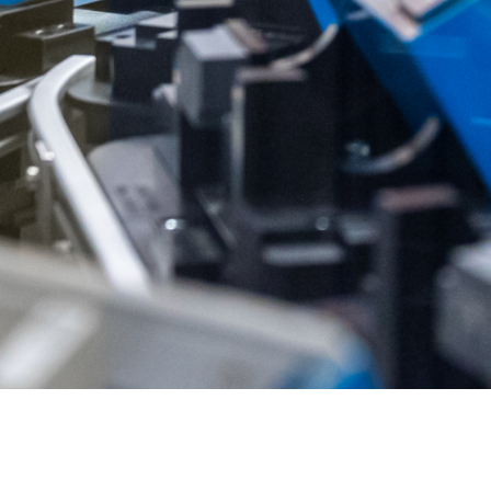
Baterije električnih vozil so v
Baterija
bistvu energetski paketi.
zelo zmo
Baterije električnih vozil
Bat
so v bistvu energetski
voz