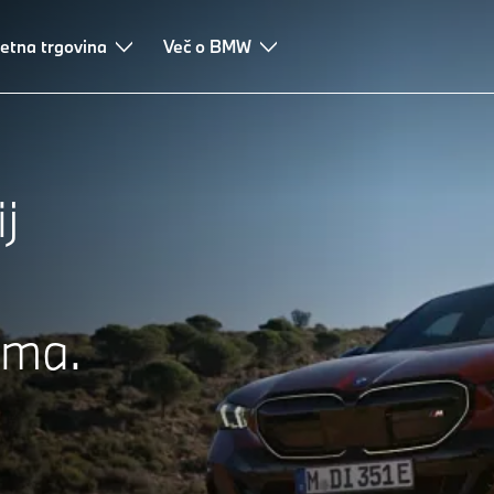
 visokonapetostne baterije
etna trgovina
Več o BMW
Tehnologija motorjev
Doživetje 
j
ema.