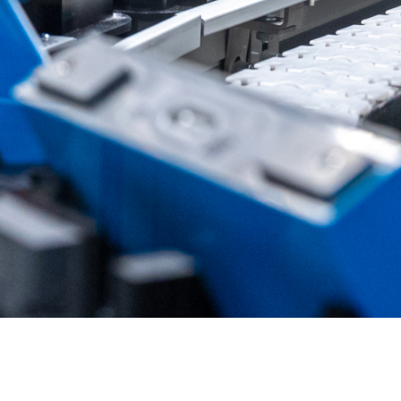
 električnega vozila je
Teža baterije je povezana z
gljiva.
njenim dosegom.
erija električnega
Teža baterije je
ila je zelo zmogljiva.
povezana z njenim