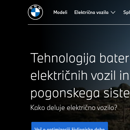
Baterija
Stroški
Optimizacija življenjske dobe
Modeli
Električna vozila
Jamstvo za
Spl
Tehnologija bateri
električnih vozil in
pogonskega sist
Kako deluje električno vozilo?
Več o optimizaciji življenjske dobe