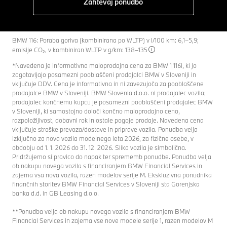
Zahtevaj ponudbo
BMW 116: Poraba goriva (kombinirana po WLTP) v l/100 km: 6,1–5,9;
emisije CO₂, v kombiniran WLTP v g/km: 138–135
*Navedena je informativna maloprodajna cena za BMW 1 116i, ki jo
zagotavljajo posamezni pooblaščeni prodajalci BMW v Sloveniji in
vključuje DDV. Cena je informativna in ni zavezujoča za pooblaščene
prodajalce BMW v Sloveniji. BMW Slovenia d.o.o. ni prodajalec vozila;
prodajalec končnemu kupcu je posamezni pooblaščeni prodajalec BMW
v Sloveniji, ki samostojno določi končno maloprodajno ceno,
razpoložljivost, dobavni rok in ostale pogoje prodaje. Navedena cena
vključuje stroške prevoza/dostave in priprave vozila. Ponudba velja
izključno za nova vozila modelnega leta 2026, za fizične osebe, v
obdobju od 1. 1. 2026 do 31. 12. 2026. Slika vozila je simbolična.
Pridržujemo si pravico do napak ter sprememb ponudbe. Ponudba velja
ob nakupu novega vozila s financiranjem BMW Financial Services in
zajema vsa nova vozila, razen modelov serije M. Ekskluzivna ponudnika
finančnih storitev BMW Financial Services v Sloveniji sta Gorenjska
banka d.d. in GB Leasing d.o.o.
**Ponudba velja ob nakupu novega vozila s financiranjem BMW
Financial Services in zajema vse nove modele serije 1, razen modelov M