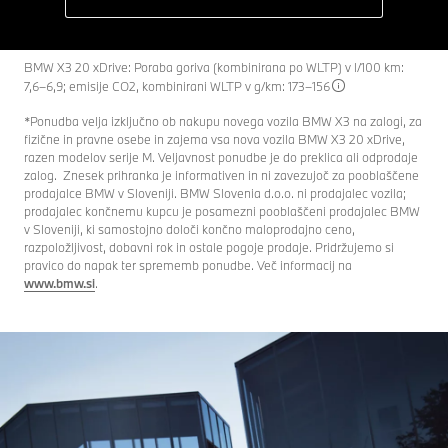
BMW X3 20 xDrive: Poraba goriva (kombinirana po WLTP) v l/100 km:
7,6–6,9; emisije CO2, kombinirani WLTP v g/km: 173–156
*Ponudba velja izključno ob nakupu novega vozila BMW X3 na zalogi, za
fizične in pravne osebe in zajema vsa nova vozila BMW X3 20 xDrive,
razen modelov serije M. Veljavnost ponudbe je do preklica ali odprodaje
zalog. Znesek prihranka je informativen in ni zavezujoč za pooblaščene
prodajalce BMW v Sloveniji. BMW Slovenia d.o.o. ni prodajalec vozila;
prodajalec končnemu kupcu je posamezni pooblaščeni prodajalec BMW
v Sloveniji, ki samostojno določi končno maloprodajno ceno,
razpoložljivost, dobavni rok in ostale pogoje prodaje. Pridržujemo si
pravico do napak ter sprememb ponudbe. Več informacij na
www.bmw.si
.