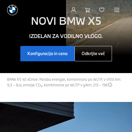
NOVI
BMW X5
IZDELAN ZA VODILNO VLOGO.
Konfiguracija in cena
Odkrijte več
BMW X5 40 xDrive: Poraba energije, kombinirana po WLTP, v l/100 km:
9,3 – 8,6; emisije CO₂, kombinirane po WLTP v g/km: 213 – 196