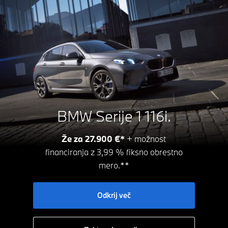
BMW Serije 1 116i.
Že za 27.900 €*
+ možnost
financiranja z 3,99 % fiksno obrestno
mero.**
Odkrij več