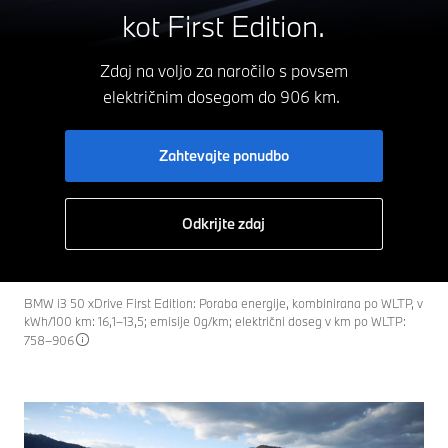
kot First Edition.
Zdaj na voljo za naročilo s povsem
električnim
dosegom do 906 km.
Zahtevajte ponudbo
Odkrijte zdaj
BMW i3 50 xDrive First Edition: Poraba energije, kombinirana po WLTP, v
kWh/100 km: 16,1–13,5; emisije 0g/km; električni doseg v km po WLTP:
758–906