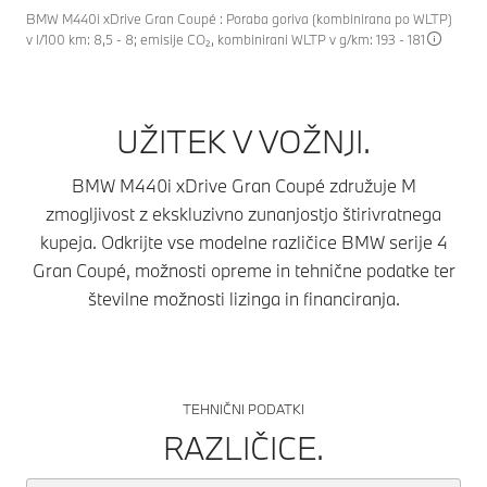
BMW M440i xDrive Gran Coupé : Poraba goriva (kombinirana po WLTP)
v l/100 km: 8,5 - 8; emisije CO₂, kombinirani WLTP v g/km: 193 - 181
UŽITEK V VOŽNJI.
BMW M440i xDrive Gran Coupé združuje M
zmogljivost z ekskluzivno zunanjostjo štirivratnega
kupeja. Odkrijte vse modelne različice BMW serije 4
Gran Coupé, možnosti opreme in tehnične podatke ter
številne možnosti lizinga in financiranja.
TEHNIČNI PODATKI
RAZLIČICE.