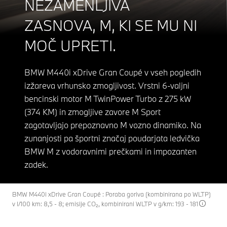
NEZAMENLJIVA
ZASNOVA, M, KI SE MU NI
MOČ UPRETI.
BMW M440i xDrive Gran Coupé v vseh pogledih
izžareva vrhunsko zmogljivost. Vrstni 6-valjni
bencinski motor M TwinPower Turbo z 275 kW
(374 KM) in zmogljive zavore M Sport
zagotavljajo prepoznavno M vozno dinamiko. Na
zunanjosti pa športni značaj poudarjata ledvička
BMW M z vodoravnimi prečkami in impozanten
zadek.
BMW M440i xDrive Gran Coupé : Poraba goriva (kombinirana po WLTP)
v l/100 km: 8,5 - 8; emisije CO₂, kombinirani WLTP v g/km: 193 - 181