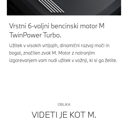
Vrstni 6-valjni bencinski motor M
V
TwinPower Turbo.
Pr
in
Užitek v visokih vrtljajih, dinamični razvoj moči in
in
bogat, značilen zvok M. Motor z notranjim
izgorevanjem vam nudi užitek v vožnji, ki si ga želite.
OBLIKA
VIDETI JE KOT M.