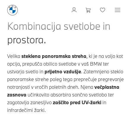
Kombinacija svetlobe in
prostora.
Velika
steklena panoramska streha
, ki je na voljo kot
opcija, prepušča obilico svetlobe v vaš BMW ter
ustvarja svetlo in
prijetno vzdušje
. Zatemnjeno steklo
panoramske strehe poleg tega preprečuje pregrevanje
notranjosti v vročih poletnih dneh. Njena
večplastna
zasnova
učinkovito absorbira sončno svetlobo ter
zagotavlja zanesljivo
zaščito pred UV-žarki
in
infrardečimi žarki.