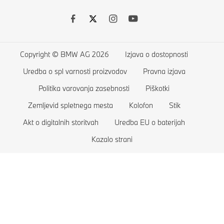
Dodatna oprema BMW
BMW serije 5
O nas
BMW Financial Services
BMW serije 4
Kariera pri BMW
Financiranje in lizing
BMW serije 3
BMW Group
Copyright © BMW AG 2026
Izjava o dostopnosti
Seznam želja
BMW serije 2
Uredba o spl varnosti proizvodov
Pravna izjava
Trgovina
BMW serije 1
Politika varovanja zasebnosti
Piškotki
Aktualne ponudbe BMW
BMW serije M
Zemljevid spletnega mesta
Kolofon
Stik
Akt o digitalnih storitvah
Uredba EU o baterijah
Primerjaj vozila
Limuzine BMW
Kazalo strani
Trgovina BMW Lifestyle
Konceptna vozila BMW
Odkup vašega vozila BMW
Ekskluzivna vozila BMW
Rezervirajte testno vožnjo
Vozila BMW za zaščito oseb