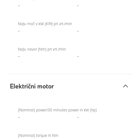
-
-
Najv. moč v kW (KM) pri vrt./min
-
-
Najv. navor (Nm) pri vrt./min
-
-
Električni motor
Električni
BMW
motor
M8
(Nominal) power/30 minutes power in kW (hp)
Coupé
-
-
(Nominal) torque in Nm