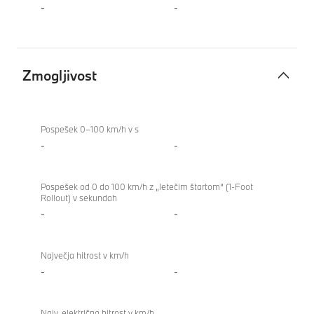
-
-
Zmogljivost
Zmogljivost
BMW
M8
Pospešek 0–100 km/h v s
Coupé
-
-
Pospešek od 0 do 100 km/h z „letečim štartom“ (1-Foot
Rollout) v sekundah
-
-
Največja hitrost v km/h
-
-
Najv. električna hitrost v km/h