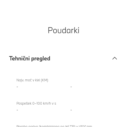
Poudarki
Tehnični pregled
Tehnični
BMW
pregled
M8
Najv. moč v kW (KM)
Coupé
-
-
Pospešek 0–100 km/h v s
-
-
Poraba goriva (kombinirana po WLTP) v l/100 km