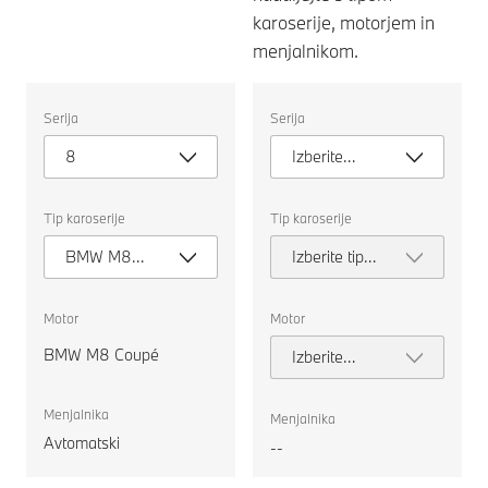
karoserije, motorjem in
menjalnikom.
Izberite
Izberite
Serija
Serija
naslednje
naslednje
lastnosti
lastnosti
8
Izberite
za
za
izbiro
izbiro
serijo
avtomobila
avtomobila
za
za
Tip karoserije
Tip karoserije
primerjavo.
primerjavo.
BMW M8
Izberite tip
Coupé
karoserije
Motor
Motor
BMW M8 Coupé
Izberite
motor
Menjalnika
Menjalnika
Avtomatski
--