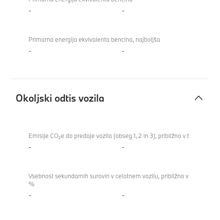
-
-
Primarna energija ekvivalenta bencina, najboljša
-
-
Okoljski odtis vozila
Okoljski
BMW
odtis
M8
Emisije CO₂e do predaje vozila (obseg 1, 2 in 3), približno v t
vozila
Coupé
-
-
Vsebnost sekundarnih surovin v celotnem vozilu, približno v
%
-
-