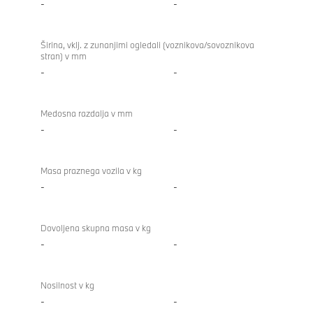
-
-
Širina, vklj. z zunanjimi ogledali (voznikova/sovoznikova
stran) v mm
-
-
Medosna razdalja v mm
-
-
Masa praznega vozila v kg
-
-
Dovoljena skupna masa v kg
-
-
Nosilnost v kg
-
-