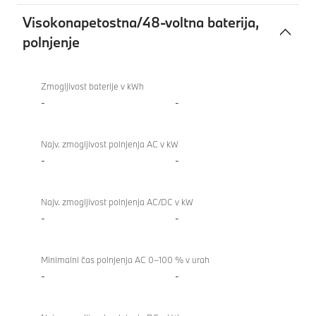
Visokonapetostna/48-voltna baterija,
polnjenje
Visokonapetostna/48-
BMW
voltna
M8
Zmogljivost baterije v kWh
baterija,
Coupé
-
-
polnjenje
Najv. zmogljivost polnjenja AC v kW
-
-
Najv. zmogljivost polnjenja AC/DC v kW
-
-
Minimalni čas polnjenja AC 0–100 % v urah
-
-