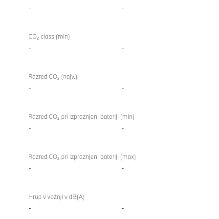
-
-
CO₂ class (min)
-
-
Razred CO₂ (najv.)
-
-
Razred CO₂ pri izpraznjeni bateriji (min)
-
-
Razred CO₂ pri izpraznjeni bateriji (max)
-
-
Hrup v vožnji v dB(A)
-
-