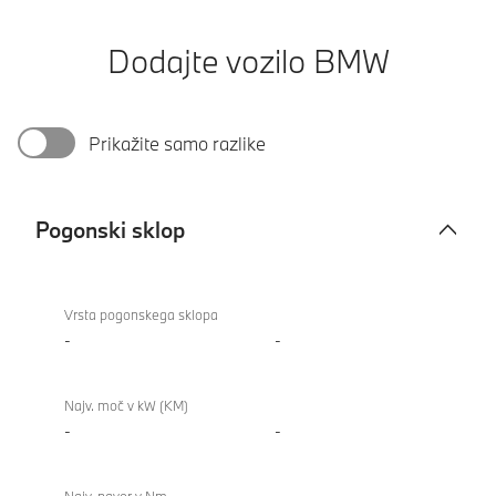
Dodajte vozilo BMW
Prikažite samo razlike
Pogonski sklop
Pogonski
BMW
sklop
M8
Vrsta pogonskega sklopa
Coupé
-
-
Najv. moč v kW (KM)
-
-