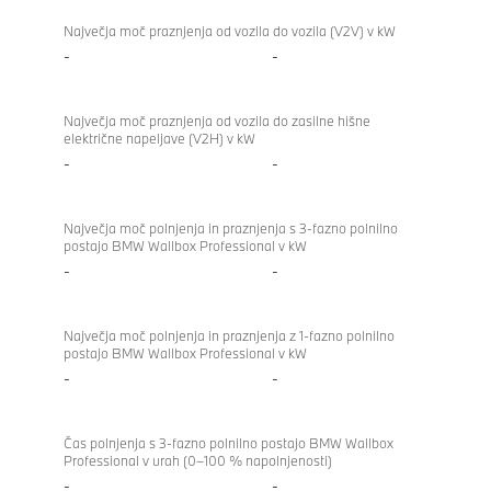
Največja moč praznjenja od vozila do vozila (V2V) v kW
-
-
Največja moč praznjenja od vozila do zasilne hišne
električne napeljave (V2H) v kW
-
-
Največja moč polnjenja in praznjenja s 3-fazno polnilno
postajo BMW Wallbox Professional v kW
-
-
Največja moč polnjenja in praznjenja z 1-fazno polnilno
postajo BMW Wallbox Professional v kW
-
-
Čas polnjenja s 3-fazno polnilno postajo BMW Wallbox
Professional v urah (0–100 % napolnjenosti)
-
-