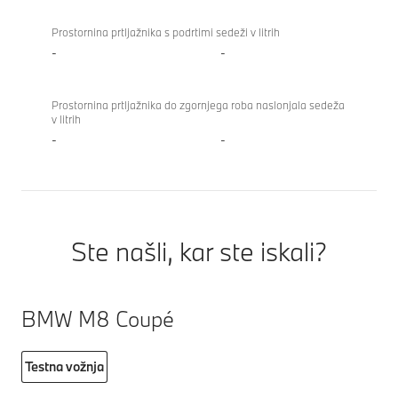
Prostornina prtljažnika s podrtimi sedeži v litrih
-
-
Prostornina prtljažnika do zgornjega roba naslonjala sedeža
v litrih
-
-
Ste našli, kar ste iskali?
BMW M8 Coupé
Testna vožnja