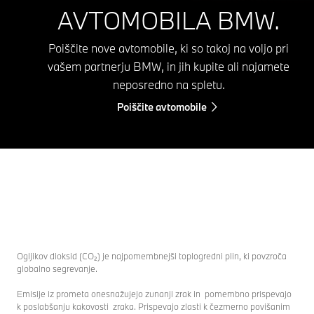
AVTOMOBILA BMW.
Poiščite nove avtomobile, ki so takoj na voljo pri
vašem partnerju BMW, in jih kupite ali najamete
neposredno na spletu.
Poiščite avtomobile
Ogljikov dioksid (CO₂) je najpomembnejši toplogredni plin, ki povzroča
globalno segrevanje.
Emisije iz prometa onesnažujejo zunanji zrak in pomembno prispevajo
k poslabšanju kakovosti zraka. Prispevajo zlasti k čezmerno povišanim