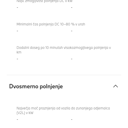
Najv. zmogljivost polnjenja DC v kW
-
-
Minimalni čas polnjenja DC 10–80 % v urah
-
-
Dodatni doseg po 10 minutah visokozmogljivega polnjenja v
km
-
-
Dvosmerno polnjenje
Dvosmerno
BMW
polnjenje
M8
Največja moč praznjenja od vozila do zunanjega odjemalca
(V2L) v kW
Coupé
-
-