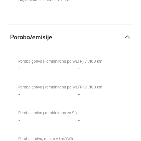
-
-
Poraba/emisije
Poraba/emisije
BMW
M8
Poraba goriva (kombinirana po WLTP) v l/100 km
Coupé
-
-
Poraba goriva (kombinirana po WLTP) v l/100 km
-
-
Poraba goriva (kombinirano za SI)
-
-
Poraba goriva, mesto v km/kWh