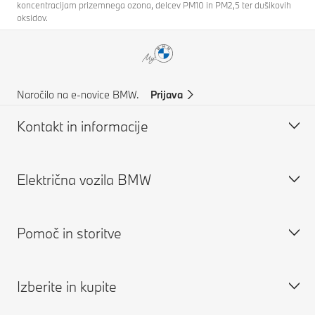
koncentracijam prizemnega ozona, delcev PM10 in PM2,5 ter dušikovih
oksidov.
Naročilo na e-novice BMW.
Prijava
Kontakt in informacije
Električna vozila BMW
Pomoč in kontakti
Podpora za stranke
Pomoč in storitve
Pogosta vprašanja
Električna vozila BMW
Poiščite pooblašečenega trgovca z vozili BMW
Javno polnjenje električnih vozil
Izberite in kupite
Pomoč ob nesreči
Polnjenje doma
Rezervirajte servisni termin
Zahteva za ponudbo
Doseg električnih vozil
Aplikacija My BMW