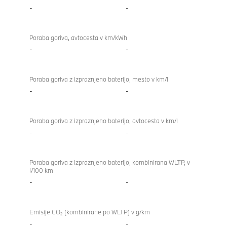
-
-
Poraba goriva, avtocesta v km/kWh
-
-
Poraba goriva z izpraznjeno baterijo, mesto v km/l
-
-
Poraba goriva z izpraznjeno baterijo, avtocesta v km/l
-
-
Poraba goriva z izpraznjeno baterijo, kombinirana WLTP, v
l/100 km
-
-
Emisije CO₂ (kombinirane po WLTP) v g/km
-
-