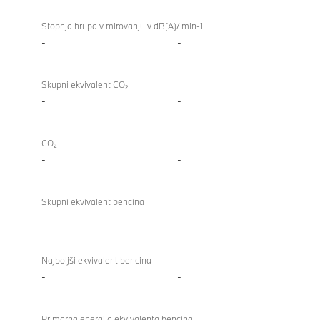
Stopnja hrupa v mirovanju v dB(A)/ min-1
-
-
Skupni ekvivalent CO₂
-
-
CO₂
-
-
Skupni ekvivalent bencina
-
-
Najboljši ekvivalent bencina
-
-
Primarna energija ekvivalenta bencina