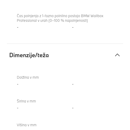
Čas polnjenja z 1-fazno polnilno postajo BMW Wallbox
Professional v urah (0–100 % napolnjenosti)
-
-
Dimenzije/teža
Dimenzije/teža
BMW
M8
Dolžina v mm
Coupé
-
-
Širina v mm
-
-
Višina v mm