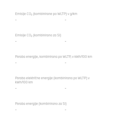
Emisije CO₂ (kombinirane po WLTP) v g/km
-
-
Emisije CO₂ (kombinirano za SI)
-
-
Poraba energije, kombinirana po WLTP, v kWh/100 km
-
-
Poraba električne energije (kombinirana po WLTP) v
kWh/100 km
-
-
Poraba energije (kombinirano za SI)
-
-