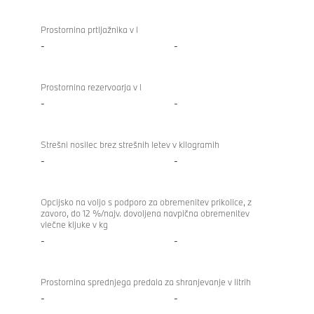
Prostornina prtljažnika v l
-
-
Prostornina rezervoarja v l
-
-
Strešni nosilec brez strešnih letev v kilogramih
-
-
Opcijsko na voljo s podporo za obremenitev prikolice, z
zavoro, do 12 %/najv. dovoljena navpična obremenitev
vlečne kljuke v kg
-
-
Prostornina sprednjega predala za shranjevanje v litrih
-
-