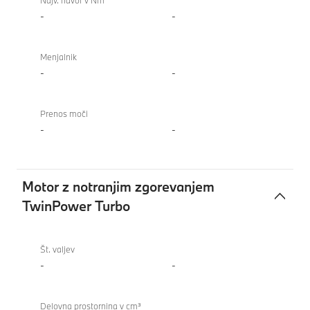
Najv. navor v Nm
-
-
Menjalnik
-
-
Prenos moči
-
-
Motor z notranjim zgorevanjem
TwinPower Turbo
Motor
BMW
z
M8
Št. valjev
notranjim
Coupé
-
-
zgorevanjem
TwinPower
Delovna prostornina v cm³
Turbo