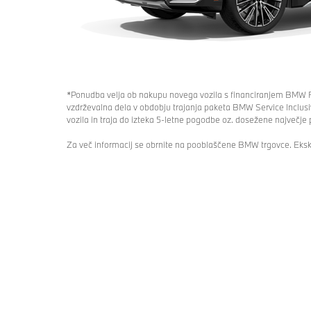
*Ponudba velja ob nakupu novega vozila s financiranjem BMW Fin
vzdrževalna dela v obdobju trajanja paketa BMW Service Inclusiv
vozila in traja do izteka 5-letne pogodbe oz. dosežene največje 
Za več informacij se obrnite na pooblaščene BMW trgovce. Ekskl
Modeli
Popolnoma električni
Priključni hibrid