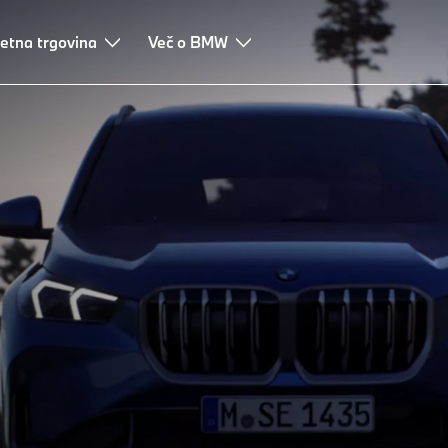
etna trgovina
Tehnologije
Financiranje in lizing
Več o BMW
Svetovanje in servisne s