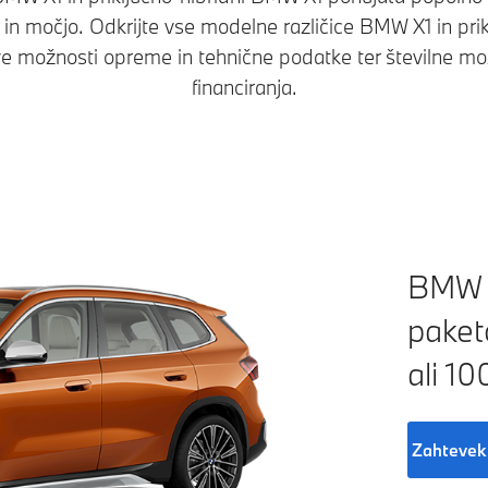
n močjo. Odkrijte vse modelne različice BMW X1 in pri
e možnosti opreme in tehnične podatke ter številne možn
financiranja.
BMW s
paket
ali 1
Zahtevek