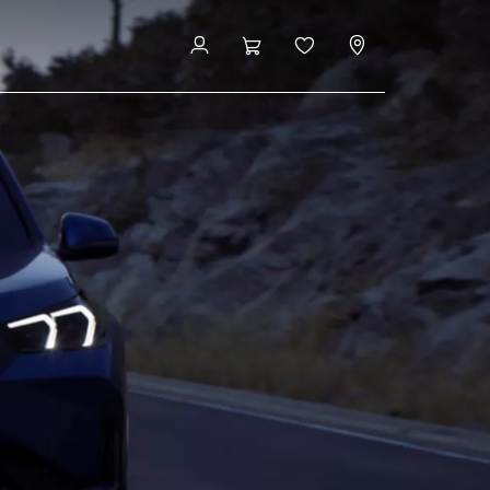
toritve
Konfiguracija in cena