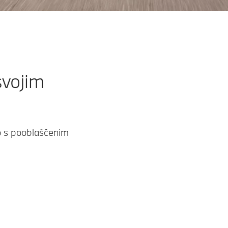
svojim
jo s pooblaščenim