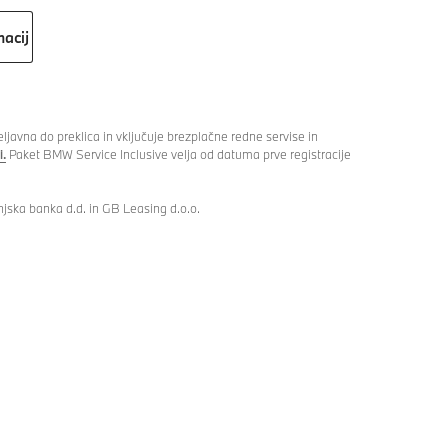
macij
avna do preklica in vključuje brezplačne redne servise in
i.
Paket BMW Service Inclusive velja od datuma prve registracije
jska banka d.d. in GB Leasing d.o.o.