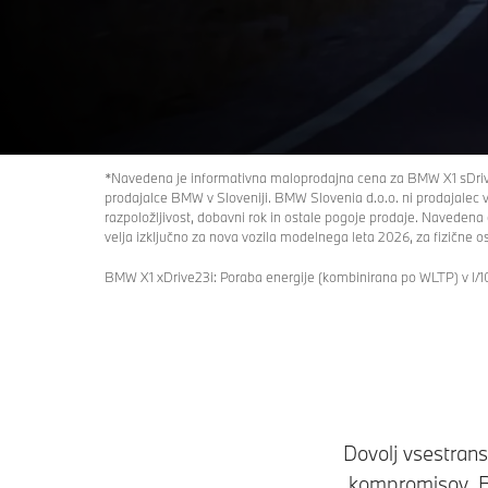
X1
Konfiguracija in cena
Zahtevajte ponudbo
*Navedena je informativna maloprodajna cena za BMW X1 sDrive18
prodajalce BMW v Sloveniji. BMW Slovenia d.o.o. ni prodajalec
razpoložljivost, dobavni rok in ostale pogoje prodaje. Navedena 
velja izključno za nova vozila modelnega leta 2026, za fizične o
BMW X1 xDrive23i: Poraba energije (kombinirana po WLTP) v l/1
Dovolj vsestrans
kompromisov. B