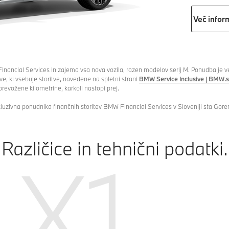
Več infor
ancial Services in zajema vsa nova vozila, razen modelov serij M. Ponudba je velj
e, ki vsebuje storitve, navedene na spletni strani
BMW Service Inclusive | BMW.s
prevožene kilometrine, karkoli nastopi prej.
uzivna ponudnika finančnih storitev BMW Financial Services v Sloveniji sta Goren
Različice in tehnični podatki.
X1