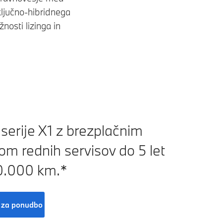
ključno-hibridnega
osti lizinga in
erije X1 z brezplačnim
om rednih servisov do 5 let
00.000 km.*
 za ponudbo