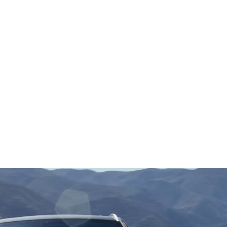
Dodaj v primerjavo
nični podatki
emisije CO₂ (kombinirane po WLTP) v g/km: 159–143
lektričnega pogona z močjo 15 kW.