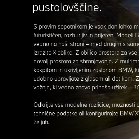
pustolovščine.
S pravim sopotnikom je vsak dan lahko ma
futurističen, razburljiv in prijeten. Modeli
vedno na naši strani – med drugim s sam
izrazito X obliko. Z obilico prostora za vse
dovolj prostora za shranjevanje. Z multim
kokpitom in ukrivljenim zaslonom BMW, ki
udobno upravljate z glasom ali dotikom. Z
vožnje, ki vedno znova prinaša užitek – 36
Odkrijte vse modelne različice, možnosti 
tehnične podatke ali konfigurirajte BMW X
željah.