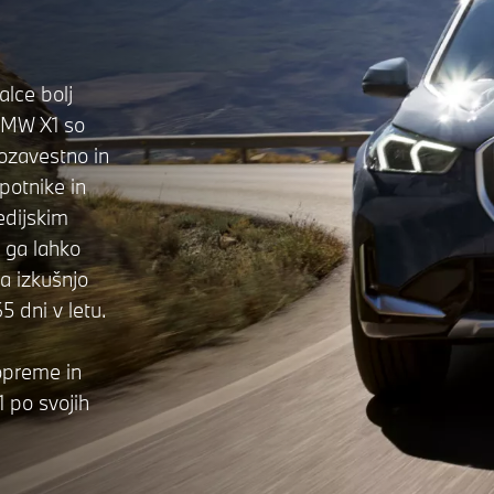
lce bolj
 BMW X1 so
ozavestno in
 potnike in
edijskim
 ga lahko
a izkušnjo
5 dni v letu.
opreme in
1 po svojih