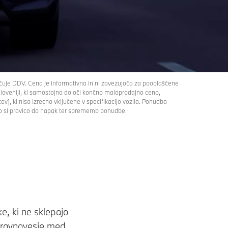
čuje DDV. Cena je informativna in ni zavezujoča za pooblaščene
loveniji, ki samostojno določi končno maloprodajno ceno,
v], ki niso izrecno vključene v specifikacijo vozila. Ponudba
jemo si pravico do napak ter sprememb ponudbe.
e, ki ne sklepajo
 ravnovesje med