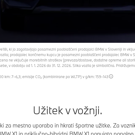
i, ki jo zagotavljajo posamezni pooblaščeni prodajalci BMW v Sloveniji in vklju
 vozila; prodajalec končnemu kupcu je posamezni pooblaščeni prodajalec BMW v S
cena ne vključuje morebitnih stroškov [prevoza/dostave, dodatne opreme ali storite
sebe, v obdobju od 1. 1. 2026 do 31. 12. 2026. Slika vozila je simbolična. Pridržu
00 km: 7–6,3; emisije CO₂ (kombinirane po WLTP) v g/km: 159–143
Užitek v vožnji.
ki za mestno uporabo in hkrati športne užitke. Za voznik
MW X1 in priključno-hibridni BMW X1 ponujata popolno