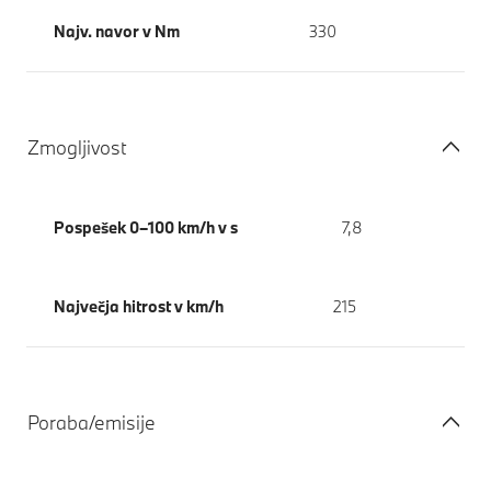
Najv. navor v Nm
330
Zmogljivost
Pospešek 0–100 km/h v s
7,8
Največja hitrost v km/h
215
Poraba/emisije