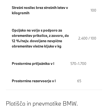
Strešni nosilec brez strešnih letev v
100
kilogramih
Opcijsko na voljo s podporo za
obremenitev prikolice, z zavoro, do
2.400 / 100
12 %/najv. dovoljena navpična
obremenitev vlečne kljuke v kg
Prostornina prtljažnika v l
570–1.700
Prostornina rezervoarja v l
65
Platišča in pnevmatike BMW.