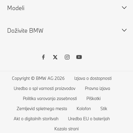
Modeli
Stroški električnih vozil
ConnectedDrive
Sestavite svoje vozilo
Priključno-hibridna vozila
Jamstva
Iskanje novih vozil
Doživite BMW
Aplikacija Drivers Guide
Iskanje rabljenih vozil
BMW serije X
Nadgradnje programske opreme na daljavo
Spletna trgovina
BMW serije 7
Dodatna oprema BMW
BMW serije 5
O nas
BMW Financial Services
BMW serije 4
Kariera pri BMW
Financiranje in lizing
BMW serije 3
BMW Group
Copyright © BMW AG 2026
Izjava o dostopnosti
Seznam želja
BMW serije 2
Uredba o spl varnosti proizvodov
Pravna izjava
Trgovina
BMW serije 1
Politika varovanja zasebnosti
Piškotki
Aktualne ponudbe BMW
BMW serije M
Zemljevid spletnega mesta
Kolofon
Stik
Akt o digitalnih storitvah
Uredba EU o baterijah
Primerjaj vozila
Limuzine BMW
Kazalo strani
Trgovina BMW Lifestyle
Konceptna vozila BMW