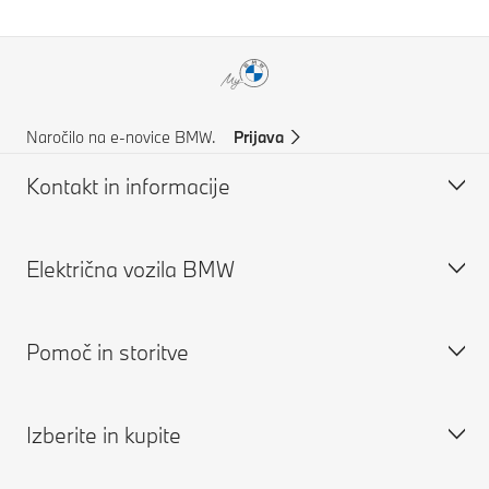
Naročilo na e-novice BMW.
Prijava
Kontakt in informacije
Električna vozila BMW
Pomoč in kontakti
Podpora za stranke
Pomoč in storitve
Pogosta vprašanja
Električna vozila BMW
Poiščite pooblašečenega trgovca z vozili BMW
Javno polnjenje električnih vozil
Izberite in kupite
Pomoč ob nesreči
Polnjenje doma
Rezervirajte servisni termin
Zahteva za ponudbo
Doseg električnih vozil
Aplikacija My BMW