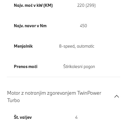
Najv. moč v kW (KM)
220 (299)
Najv. navor v Nm
450
Menjalnik
8-speed, automatic
Prenos moči
Štirikolesni pogon
Motor z notranjim zgorevanjem TwinPower
Turbo
Št. valjev
4