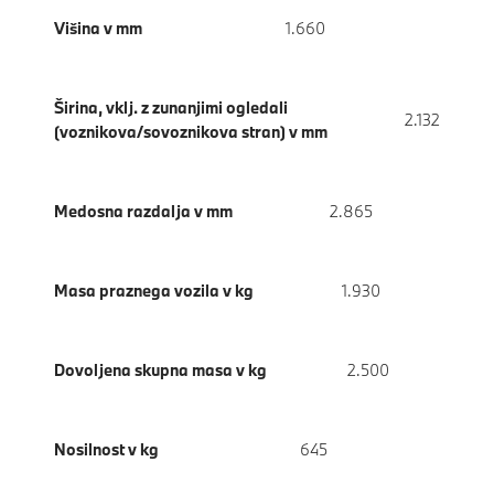
Višina v mm
1.660
Širina, vklj. z zunanjimi ogledali
2.132
(voznikova/sovoznikova stran) v mm
Medosna razdalja v mm
2.865
Masa praznega vozila v kg
1.930
Dovoljena skupna masa v kg
2.500
Nosilnost v kg
645