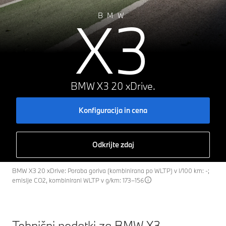
X3
BMW
BMW X3 20 xDrive.
Konfiguracija in cena
Odkrijte zdaj
BMW X3 20 xDrive: Poraba goriva (kombinirana po WLTP) v l/100 km: -;
emisije CO2, kombinirani WLTP v g/km: 173–156
Tehnični podatki za BMW X3.