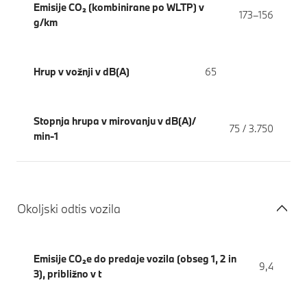
Emisije CO₂ (kombinirane po WLTP) v
173–156
g/km
Hrup v vožnji v dB(A)
65
Stopnja hrupa v mirovanju v dB(A)/
75 / 3.750
min-1
Okoljski odtis vozila
Emisije CO₂e do predaje vozila (obseg 1, 2 in
9,4
3), približno v t