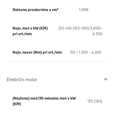
Delovna prostornina v cm³
1.998
Najv. moč v kW (KM)
120–140 (163–190)/3.800–
pri vrt./min
6.500
Najv. navor (Nm) pri vrt./min
310 / 1.500 - 4.000
Električni motor
(Nazivna) moč/30-minutna moč v kW
135 (184)
(KM)