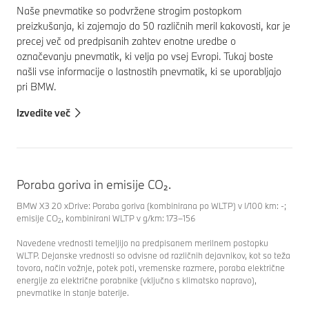
Naše pnevmatike so podvržene strogim postopkom
preizkušanja, ki zajemajo do 50 različnih meril kakovosti, kar je
precej več od predpisanih zahtev enotne uredbe o
označevanju pnevmatik, ki velja po vsej Evropi. Tukaj boste
našli vse informacije o lastnostih pnevmatik, ki se uporabljajo
pri BMW.
Izvedite več
Poraba goriva in emisije CO₂.
BMW X3 20 xDrive: Poraba goriva (kombinirana po WLTP) v l/100 km: -;
emisije CO
, kombinirani WLTP v g/km: 173–156
2
Navedene vrednosti temeljijo na predpisanem merilnem postopku
WLTP. Dejanske vrednosti so odvisne od različnih dejavnikov, kot so teža
tovora, način vožnje, potek poti, vremenske razmere, poraba električne
energije za električne porabnike (vključno s klimatsko napravo),
pnevmatike in stanje baterije.