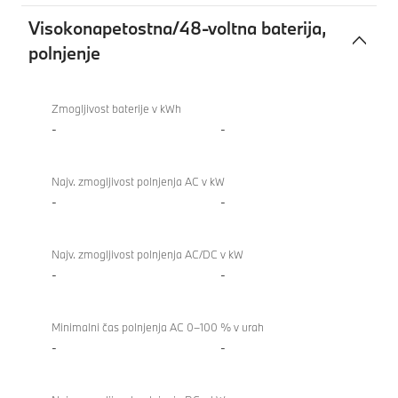
Visokonapetostna/48-voltna baterija,
polnjenje
Visokonapetostna/48-
voltna
Zmogljivost baterije v kWh
baterija,
-
-
polnjenje
Najv. zmogljivost polnjenja AC v kW
-
-
Najv. zmogljivost polnjenja AC/DC v kW
-
-
Minimalni čas polnjenja AC 0–100 % v urah
-
-