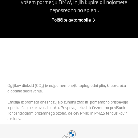
vašem partnerju BMW, in jih kupite ali najamete
neposredno na spletu.
Poiščite avtomobile
Ogljikov dioksid (CO₂) je najpomembnejši toplogredni plin, ki povzroča
globalno segrevanje.
Emisije iz prometa onesnažujejo zunanji zrak in pomembno prispevajo
k poslabšanju kakovosti zraka. Prispevajo zlasti k čezmerno povišanim
koncentracijam prizemnega ozona, delcev PM10 in PM2,5 ter dušikovih
oksidov.