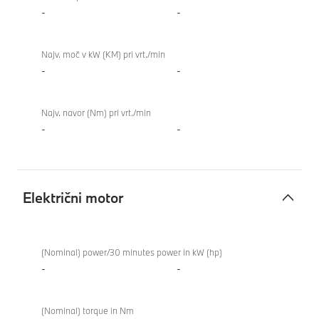
-
-
Najv. moč v kW (KM) pri vrt./min
-
-
Najv. navor (Nm) pri vrt./min
-
-
Električni motor
Električni
motor
(Nominal) power/30 minutes power in kW (hp)
-
-
(Nominal) torque in Nm