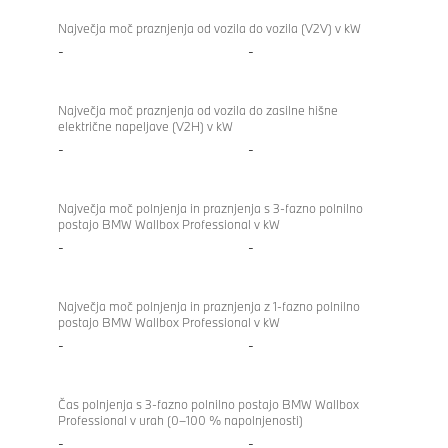
Največja moč praznjenja od vozila do vozila (V2V) v kW
-
-
Največja moč praznjenja od vozila do zasilne hišne
električne napeljave (V2H) v kW
-
-
Največja moč polnjenja in praznjenja s 3-fazno polnilno
postajo BMW Wallbox Professional v kW
-
-
Največja moč polnjenja in praznjenja z 1-fazno polnilno
postajo BMW Wallbox Professional v kW
-
-
Čas polnjenja s 3-fazno polnilno postajo BMW Wallbox
Professional v urah (0–100 % napolnjenosti)
-
-