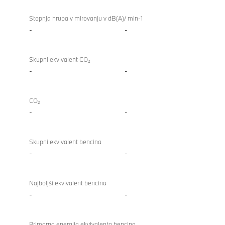
Stopnja hrupa v mirovanju v dB(A)/ min-1
-
-
Skupni ekvivalent CO₂
-
-
CO₂
-
-
Skupni ekvivalent bencina
-
-
Najboljši ekvivalent bencina
-
-
Primarna energija ekvivalenta bencina