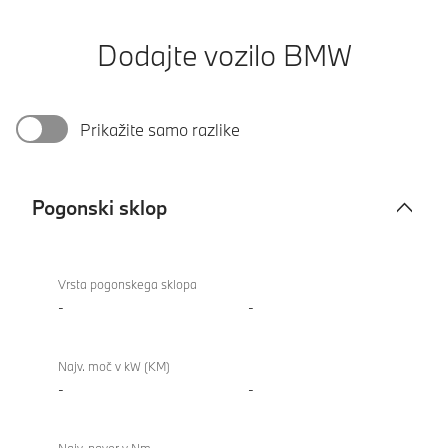
Dodajte vozilo BMW
Prikažite samo razlike
Pogonski sklop
Pogonski
sklop
Vrsta pogonskega sklopa
-
-
Najv. moč v kW (KM)
-
-