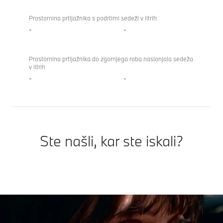
Prostornina prtljažnika s podrtimi sedeži v litrih
-
-
Prostornina prtljažnika do zgornjega roba naslonjala sedeža
v litrih
-
-
Ste našli, kar ste iskali?