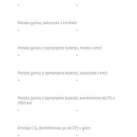
-
-
Poraba goriva, avtocesta v km/kWh
-
-
Poraba goriva z izpraznjeno baterijo, mesto v km/l
-
-
Poraba goriva z izpraznjeno baterijo, avtocesta v km/l
-
-
Poraba goriva z izpraznjeno baterijo, kombinirana WLTP, v
l/100 km
-
-
Emisije CO₂ (kombinirane po WLTP) v g/km
-
-