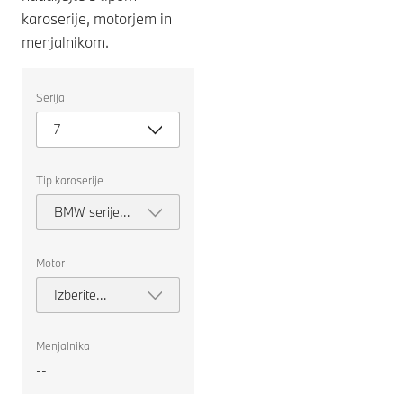
karoserije, motorjem in
menjalnikom.
Izberite
Serija
naslednje
lastnosti
7
za
izbiro
avtomobila
za
Tip karoserije
primerjavo.
BMW serije 7
Limuzina
Motor
Izberite
motor
Menjalnika
--