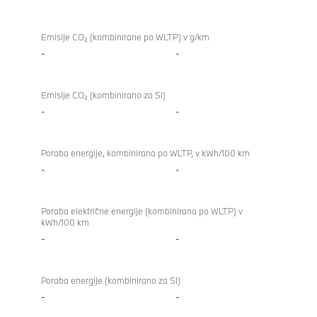
Emisije CO₂ (kombinirane po WLTP) v g/km
-
-
Emisije CO₂ (kombinirano za SI)
-
-
Poraba energije, kombinirana po WLTP, v kWh/100 km
-
-
Poraba električne energije (kombinirana po WLTP) v
kWh/100 km
-
-
Poraba energije (kombinirano za SI)
-
-