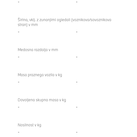
-
-
Širina, vklj. z zunanjimi ogledali (voznikova/sovoznikova
stran) v mm
-
-
Medosna razdalja v mm
-
-
Masa praznega vozila v kg
-
-
Dovoljena skupna masa v kg
-
-
Nosilnost v kg
-
-