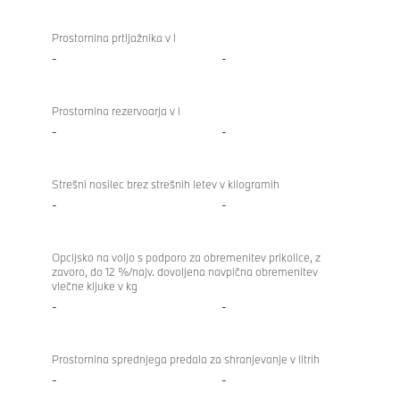
Prostornina prtljažnika v l
-
-
Prostornina rezervoarja v l
-
-
Strešni nosilec brez strešnih letev v kilogramih
-
-
Opcijsko na voljo s podporo za obremenitev prikolice, z
zavoro, do 12 %/najv. dovoljena navpična obremenitev
vlečne kljuke v kg
-
-
Prostornina sprednjega predala za shranjevanje v litrih
-
-