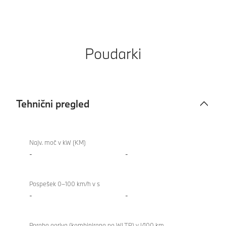
Poudarki
Tehnični pregled
Tehnični
pregled
Najv. moč v kW (KM)
-
-
Pospešek 0–100 km/h v s
-
-
Poraba goriva (kombinirana po WLTP) v l/100 km