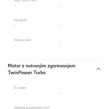
Najv. navor v Nm
-
-
Menjalnik
-
-
Prenos moči
-
-
Motor z notranjim zgorevanjem
TwinPower Turbo
Motor
z
Št. valjev
notranjim
-
-
zgorevanjem
TwinPower
Delovna prostornina v cm³
Turbo