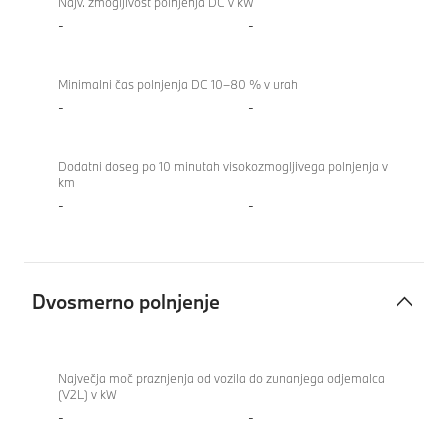
Najv. zmogljivost polnjenja DC v kW
-
-
Minimalni čas polnjenja DC 10–80 % v urah
-
-
Dodatni doseg po 10 minutah visokozmogljivega polnjenja v
km
-
-
Dvosmerno polnjenje
Dvosmerno
polnjenje
Največja moč praznjenja od vozila do zunanjega odjemalca
(V2L) v kW
-
-