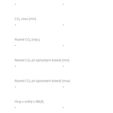
-
-
CO₂ class (min)
-
-
Razred CO₂ (najv.)
-
-
Razred CO₂ pri izpraznjeni bateriji (min)
-
-
Razred CO₂ pri izpraznjeni bateriji (max)
-
-
Hrup v vožnji v dB(A)
-
-