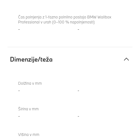
Čas polnjenja z 1-fazno polnilno postajo BMW Wallbox
Professional v urah (0–100 % napolnjenosti)
-
-
Dimenzije/teža
Dimenzije/teža
Dolžina v mm
-
-
Širina v mm
-
-
Višina v mm