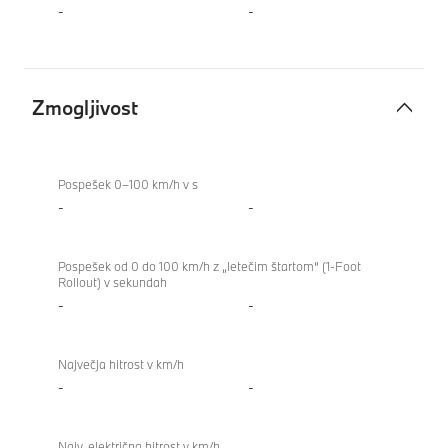
-
-
Zmogljivost
Zmogljivost
Pospešek 0–100 km/h v s
-
-
Pospešek od 0 do 100 km/h z „letečim štartom“ (1-Foot
Rollout) v sekundah
-
-
Največja hitrost v km/h
-
-
Najv. električna hitrost v km/h