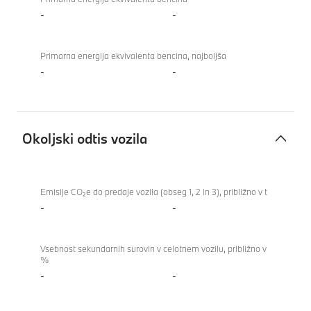
-
-
Primarna energija ekvivalenta bencina, najboljša
-
-
Okoljski odtis vozila
Okoljski
odtis
Emisije CO₂e do predaje vozila (obseg 1, 2 in 3), približno v t
vozila
-
-
Vsebnost sekundarnih surovin v celotnem vozilu, približno v
%
-
-