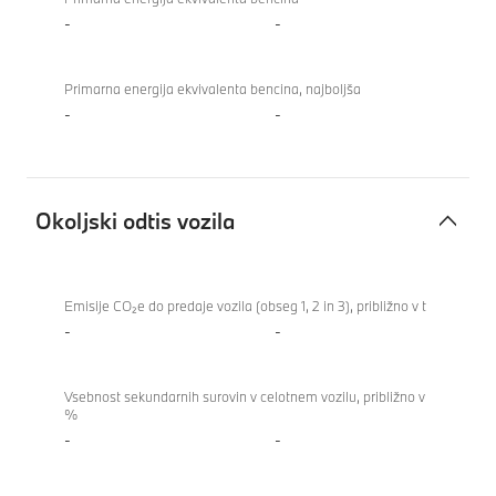
-
-
Primarna energija ekvivalenta bencina, najboljša
-
-
Okoljski odtis vozila
Okoljski
odtis
Emisije CO₂e do predaje vozila (obseg 1, 2 in 3), približno v t
vozila
-
-
Vsebnost sekundarnih surovin v celotnem vozilu, približno v
%
-
-