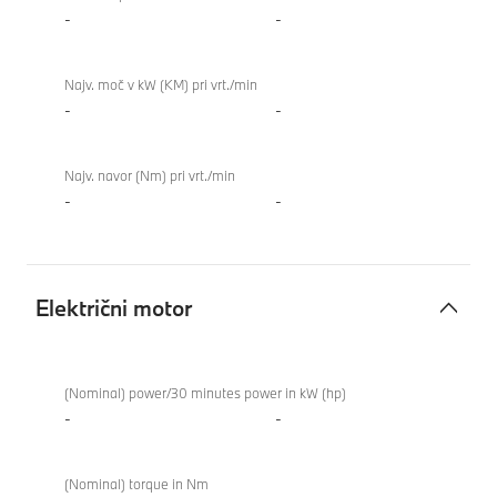
-
-
Najv. moč v kW (KM) pri vrt./min
-
-
Najv. navor (Nm) pri vrt./min
-
-
Električni motor
Električni
motor
(Nominal) power/30 minutes power in kW (hp)
-
-
(Nominal) torque in Nm