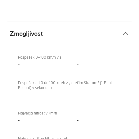
-
-
Zmogljivost
Zmogljivost
Pospešek 0–100 km/h v s
-
-
Pospešek od 0 do 100 km/h z „letečim štartom“ (1-Foot
Rollout) v sekundah
-
-
Največja hitrost v km/h
-
-
Najv. električna hitrost v km/h