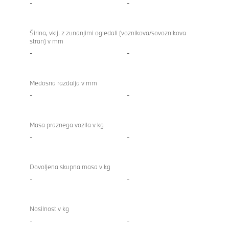
-
-
Širina, vklj. z zunanjimi ogledali (voznikova/sovoznikova
stran) v mm
-
-
Medosna razdalja v mm
-
-
Masa praznega vozila v kg
-
-
Dovoljena skupna masa v kg
-
-
Nosilnost v kg
-
-