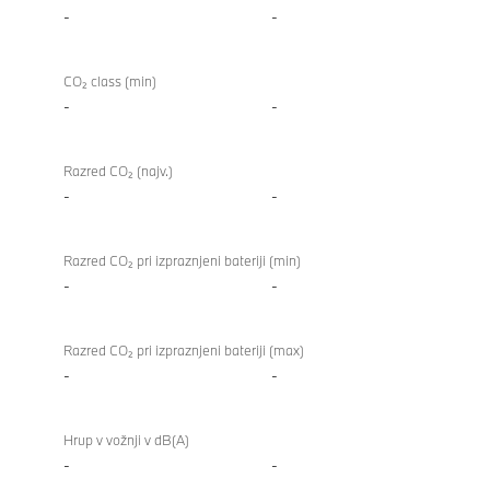
-
-
CO₂ class (min)
-
-
Razred CO₂ (najv.)
-
-
Razred CO₂ pri izpraznjeni bateriji (min)
-
-
Razred CO₂ pri izpraznjeni bateriji (max)
-
-
Hrup v vožnji v dB(A)
-
-