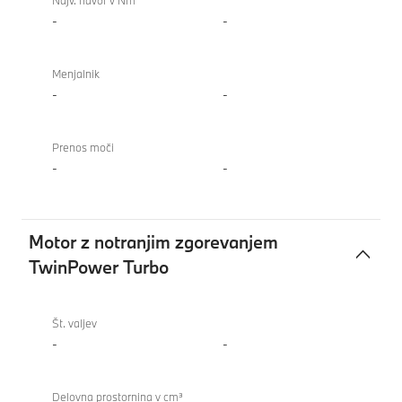
Najv. navor v Nm
-
-
Menjalnik
-
-
Prenos moči
-
-
Motor z notranjim zgorevanjem
TwinPower Turbo
Motor
z
Št. valjev
notranjim
-
-
zgorevanjem
TwinPower
Delovna prostornina v cm³
Turbo