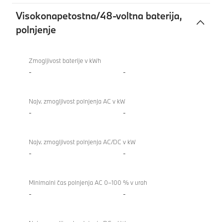
Visokonapetostna/48-voltna baterija,
polnjenje
Visokonapetostna/48-
voltna
Zmogljivost baterije v kWh
baterija,
-
-
polnjenje
Najv. zmogljivost polnjenja AC v kW
-
-
Najv. zmogljivost polnjenja AC/DC v kW
-
-
Minimalni čas polnjenja AC 0–100 % v urah
-
-