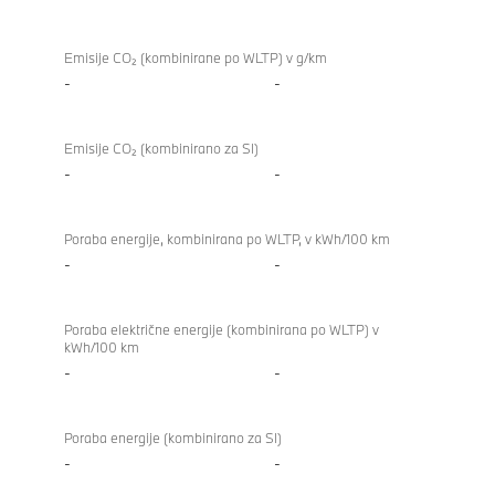
Emisije CO₂ (kombinirane po WLTP) v g/km
-
-
Emisije CO₂ (kombinirano za SI)
-
-
Poraba energije, kombinirana po WLTP, v kWh/100 km
-
-
Poraba električne energije (kombinirana po WLTP) v
kWh/100 km
-
-
Poraba energije (kombinirano za SI)
-
-