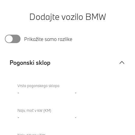
Dodajte vozilo BMW
Prikažite samo razlike
Pogonski sklop
Pogonski
sklop
Vrsta pogonskega sklopa
-
-
Najv. moč v kW (KM)
-
-