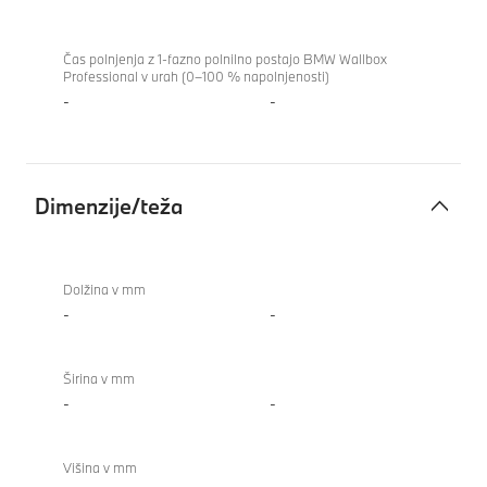
Čas polnjenja z 1-fazno polnilno postajo BMW Wallbox
Professional v urah (0–100 % napolnjenosti)
-
-
Dimenzije/teža
Dimenzije/teža
Dolžina v mm
-
-
Širina v mm
-
-
Višina v mm