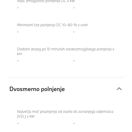
Najv. zmogljivost polnjenja DC v kW
-
-
Minimalni čas polnjenja DC 10–80 % v urah
-
-
Dodatni doseg po 10 minutah visokozmogljivega polnjenja v
km
-
-
Dvosmerno polnjenje
Dvosmerno
polnjenje
Največja moč praznjenja od vozila do zunanjega odjemalca
(V2L) v kW
-
-