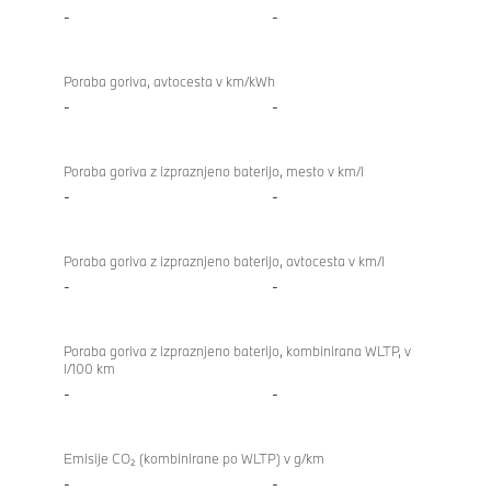
-
-
Poraba goriva, avtocesta v km/kWh
-
-
Poraba goriva z izpraznjeno baterijo, mesto v km/l
-
-
Poraba goriva z izpraznjeno baterijo, avtocesta v km/l
-
-
Poraba goriva z izpraznjeno baterijo, kombinirana WLTP, v
l/100 km
-
-
Emisije CO₂ (kombinirane po WLTP) v g/km
-
-