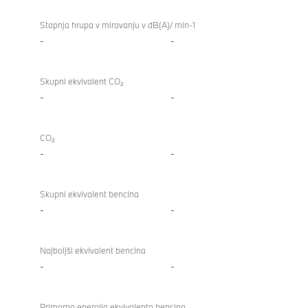
Stopnja hrupa v mirovanju v dB(A)/ min-1
-
-
Skupni ekvivalent CO₂
-
-
CO₂
-
-
Skupni ekvivalent bencina
-
-
Najboljši ekvivalent bencina
-
-
Primarna energija ekvivalenta bencina