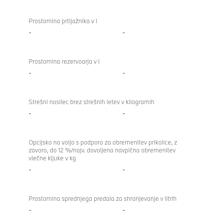
Prostornina prtljažnika v l
-
-
Prostornina rezervoarja v l
-
-
Strešni nosilec brez strešnih letev v kilogramih
-
-
Opcijsko na voljo s podporo za obremenitev prikolice, z
zavoro, do 12 %/najv. dovoljena navpična obremenitev
vlečne kljuke v kg
-
-
Prostornina sprednjega predala za shranjevanje v litrih
-
-