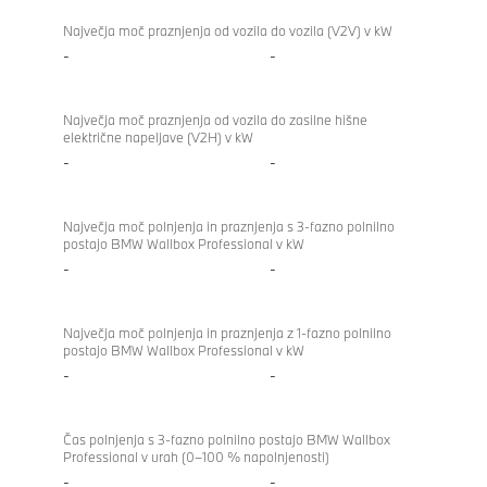
Največja moč praznjenja od vozila do vozila (V2V) v kW
-
-
Največja moč praznjenja od vozila do zasilne hišne
električne napeljave (V2H) v kW
-
-
Največja moč polnjenja in praznjenja s 3-fazno polnilno
postajo BMW Wallbox Professional v kW
-
-
Največja moč polnjenja in praznjenja z 1-fazno polnilno
postajo BMW Wallbox Professional v kW
-
-
Čas polnjenja s 3-fazno polnilno postajo BMW Wallbox
Professional v urah (0–100 % napolnjenosti)
-
-