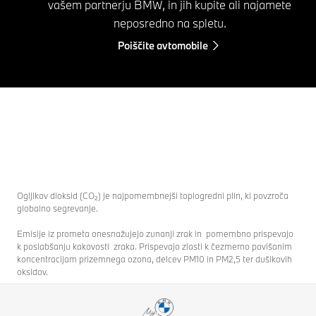
vašem partnerju BMW, in jih kupite ali najamete
neposredno na spletu.
Poiščite avtomobile
Ogljikov dioksid (CO₂) je najpomembnejši toplogredni plin, ki povzroča
globalno segrevanje.
Emisije iz prometa onesnažujejo zunanji zrak in pomembno prispevajo
k poslabšanju kakovosti zraka. Prispevajo zlasti k čezmerno povišanim
koncentracijam prizemnega ozona, delcev PM10 in PM2,5 ter dušikovih
oksidov.