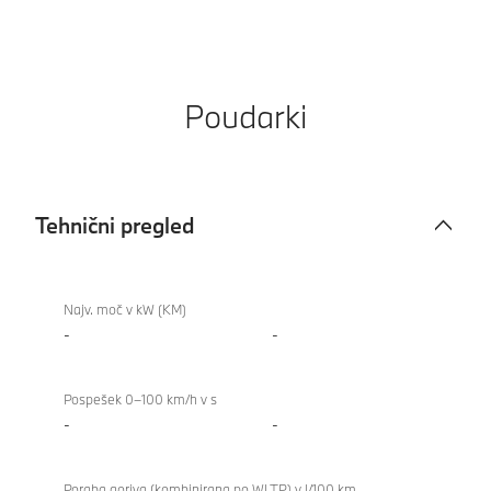
Poudarki
Tehnični pregled
Tehnični
pregled
Najv. moč v kW (KM)
-
-
Pospešek 0–100 km/h v s
-
-
Poraba goriva (kombinirana po WLTP) v l/100 km