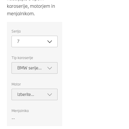
karoserije, motorjem in
menjalnikom.
Izberite
Serija
naslednje
lastnosti
7
za
izbiro
avtomobila
za
Tip karoserije
primerjavo.
BMW serije 7
Limuzina
Motor
Izberite
motor
Menjalnika
--