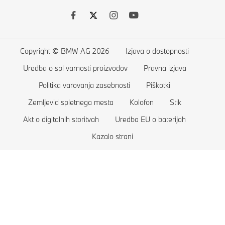
Dodatna oprema BMW
BMW serije 5
O nas
BMW Financial Services
BMW serije 4
Kariera pri BMW
Financiranje in lizing
BMW serije 3
BMW Group
Copyright © BMW AG 2026
Izjava o dostopnosti
Seznam želja
BMW serije 2
Uredba o spl varnosti proizvodov
Pravna izjava
Trgovina
BMW serije 1
Politika varovanja zasebnosti
Piškotki
Aktualne ponudbe BMW
BMW serije M
Zemljevid spletnega mesta
Kolofon
Stik
Akt o digitalnih storitvah
Uredba EU o baterijah
Primerjaj vozila
Limuzine BMW
Kazalo strani
Trgovina BMW Lifestyle
Konceptna vozila BMW
Odkup vašega vozila BMW
Ekskluzivna vozila BMW
Rezervirajte testno vožnjo
Vozila BMW za zaščito oseb