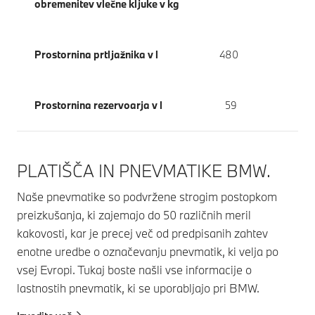
obremenitev vlečne kljuke v kg
Prostornina prtljažnika v l
480
Prostornina rezervoarja v l
59
PLATIŠČA IN PNEVMATIKE BMW.
Naše pnevmatike so podvržene strogim postopkom
preizkušanja, ki zajemajo do 50 različnih meril
kakovosti, kar je precej več od predpisanih zahtev
enotne uredbe o označevanju pnevmatik, ki velja po
vsej Evropi. Tukaj boste našli vse informacije o
lastnostih pnevmatik, ki se uporabljajo pri BMW.