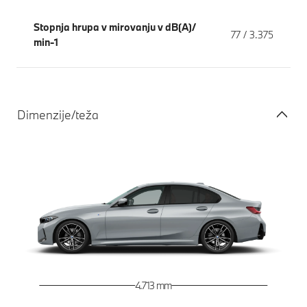
Stopnja hrupa v mirovanju v dB(A)/
77 / 3.375
min-1
Dimenzije/teža
4.713 mm