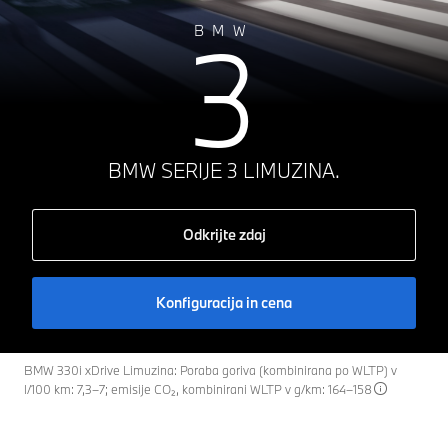
3
BMW
BMW SERIJE 3 LIMUZINA.
Odkrijte zdaj
Konfiguracija in cena
BMW 330i xDrive Limuzina: Poraba goriva (kombinirana po WLTP) v
l/100 km: 7,3–7; emisije CO₂, kombinirani WLTP v g/km: 164–158