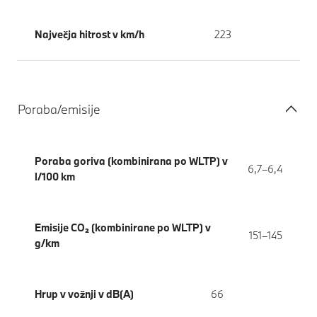
Največja hitrost v km/h
223
Poraba/emisije
Poraba goriva (kombinirana po WLTP) v
6,7–6,4
l/100 km
Emisije CO₂ (kombinirane po WLTP) v
151–145
g/km
Hrup v vožnji v dB(A)
66