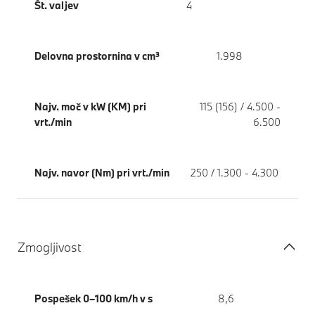
Št. valjev
4
Delovna prostornina v cm³
1.998
Najv. moč v kW (KM) pri
115 (156) / 4.500 -
vrt./min
6.500
Najv. navor (Nm) pri vrt./min
250 / 1.300 - 4.300
Zmogljivost
Pospešek 0–100 km/h v s
8,6