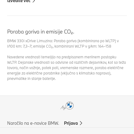
Izvedite več
Poraba goriva in emisije CO₂.
BMW 330i xDrive Limuzina: Poraba goriva (kombinirana po WLTP) v
l/100 km: 7,3–7; emisije CO₂, kombinirani WLTP v g/km: 164–158
Navedene vrednosti temeljijo na predpisanem merilnem postopku
WLTP. Dejanske vrednosti so odvisne od različnih dejavnikov, kot so teža
tovora, način vožnje, potek poti, vremenske razmere, poraba električne
energije za električne porabnike (vključno s klimatsko napravo),
pnevmatike in stanje baterije.
Naročilo na e-novice BMW.
Prijava