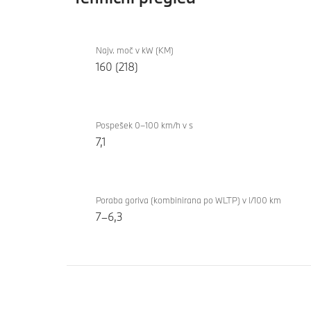
Tehnični
BMW X1
pregled
Najv. moč v kW (KM)
xDrive23i
160 (218)
Pospešek 0–100 km/h v s
7,1
Poraba goriva (kombinirana po WLTP) v l/100 km
7–6,3