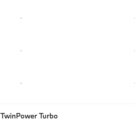
-
-
-
m TwinPower Turbo