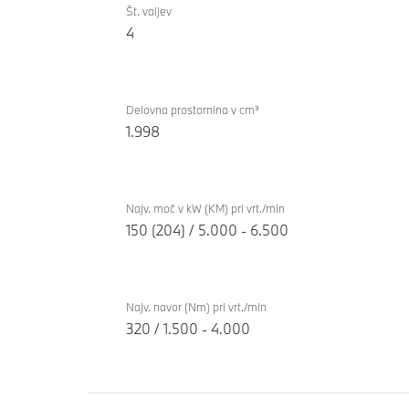
z
Št. valjev
xDrive23i
4
notranjim
zgorevanjem
TwinPower
Turbo
Delovna prostornina v cm³
1.998
Najv. moč v kW (KM) pri vrt./min
150 (204) / 5.000 - 6.500
Najv. navor (Nm) pri vrt./min
320 / 1.500 - 4.000