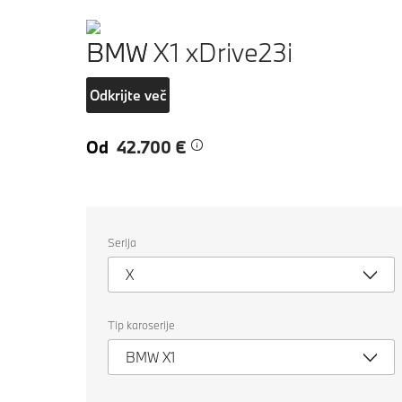
BMW X1 xDrive23i
Odkrijte več
Od
42.700 €
Izberite
Serija
naslednje
lastnosti
X
za
izbiro
avtomobila
za
Tip karoserije
primerjavo.
BMW X1