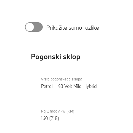
Prikažite samo razlike
Pogonski sklop
Pogonski
BMW X1
sklop
Vrsta pogonskega sklopa
xDrive23i
Petrol – 48 Volt Mild-Hybrid
Najv. moč v kW (KM)
160 (218)