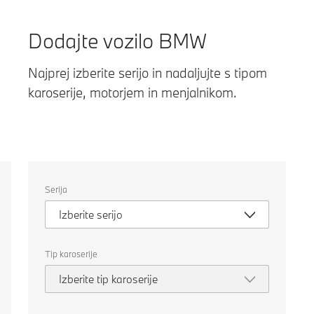
Dodajte vozilo BMW
Najprej izberite serijo in nadaljujte s tipom
karoserije, motorjem in menjalnikom.
Izberite
Serija
naslednje
lastnosti
Izberite serijo
za
izbiro
avtomobila
za
Tip karoserije
primerjavo.
Izberite tip karoserije