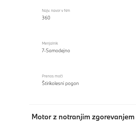
Najv. navor v Nm
360
Menjalnik
7-Samodejno
Prenos moči
Štirikolesni pogon
Motor z notranjim zgorevanje
Motor
BMW X1