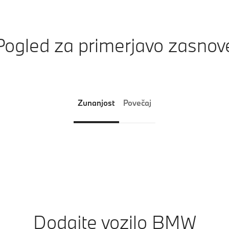
Pogled za primerjavo zasnov
Zunanjost
Povečaj
Dodajte vozilo BMW